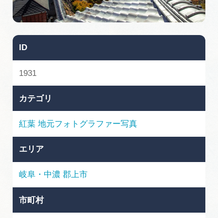
旅の予約
アクセス
ID
インフォメーション
1931
ぎふ旅レポーター記事
カテゴリ
早わかり岐阜
紅葉
地元フォトグラファー写真
買い物・お土産
エリア
体験予約サイト「ＶＩＳＩＴ岐阜県」
岐阜・中濃
郡上市
岐阜県アウトドア観光キャンペーン
市町村