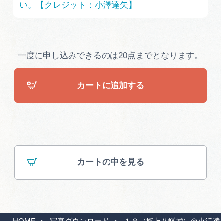
い。【クレジット：小澤達矢】
広告掲載
サイトポリシー
一度に申し込みできるのは20点までとなります。
カートに追加する
カートの中を見る
HOME
写真ダウンロード
１８（郡上八幡城）＠小澤達