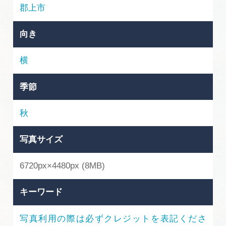
岐阜県まるごと観光エリアガイド
郡上市
岐阜県観光データベース
向き
横
旅行会社・観光事業者の皆様へ
季節
フォトライブラリー
秋
写真サイズ
動画ライブラリー
6720px×4480px (8MB)
お問い合わせ
キーワード
運営組織
写真利用の際は必ずクレジットを表記くださ