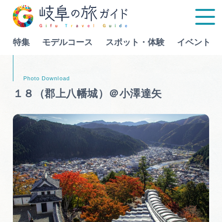
特集
モデルコース
スポット・体験
イベント
Language
１８（郡上八幡城）＠小澤達矢
特集
モデルコース
行きたいリストを見る
スポット・体験
イベント
グルメ