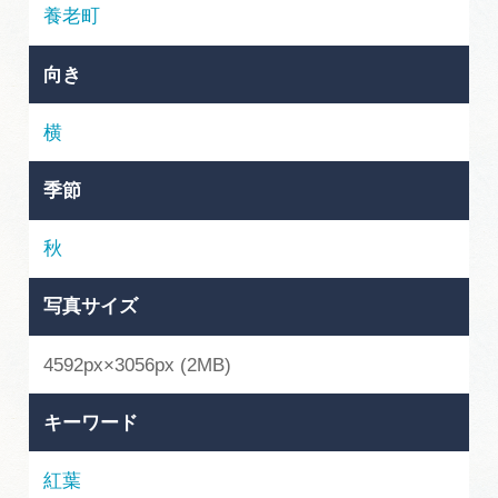
岐阜県まるごと観光エリアガイド
養老町
岐阜県観光データベース
向き
横
旅行会社・観光事業者の皆様へ
季節
フォトライブラリー
秋
写真サイズ
動画ライブラリー
4592px×3056px (2MB)
お問い合わせ
キーワード
運営組織
紅葉