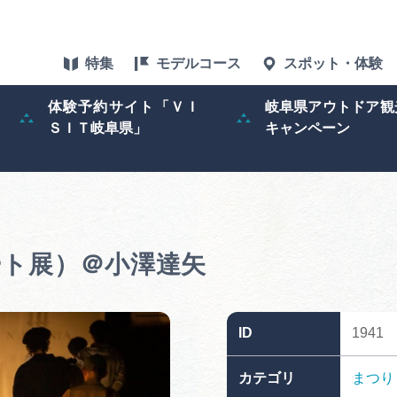
特集
モデルコース
スポット・体験
体験予約サイト「ＶＩ
岐阜県アウトドア観
ＳＩＴ岐阜県」
キャンペーン
特集
スポット・体験
グルメ
ート展）＠小澤達矢
アクセス
ID
1941
ぎふ旅レポータ
カテゴリ
まつり