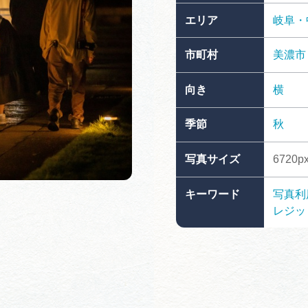
買い物・お土産
エリア
岐阜・
市町村
美濃市
岐阜県アウトド
ペーン
向き
横
岐阜県観光デー
季節
秋
写真サイズ
6720px
旅行会社・観光事
キーワード
写真利
レジッ
動画ライブ
運営組織