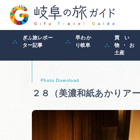
ぎふ旅レポー
早わか
買い
ター記事
り岐阜
物・お
土産
２８（美濃和紙あかりア