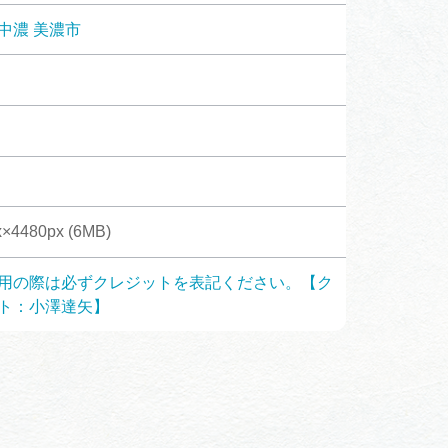
体験予約サイト「ＶＩＳＩＴ
中濃
美濃市
岐阜県」
ア観光キャン
岐阜県まるごと観光エリアガ
イド
タベース
×4480px (6MB)
業者の皆様へ
フォトライブラリー
用の際は必ずクレジットを表記ください。【ク
ト：小澤達矢】
ラリー
お問い合わせ
広告掲載
サイトポリシー