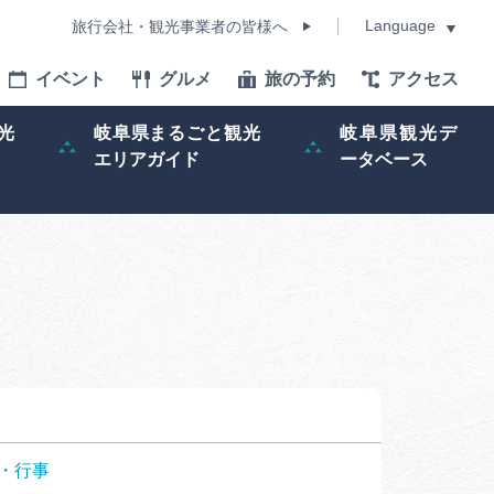
Language
旅行会社・観光事業者の皆様へ
イベント
グルメ
旅の予約
アクセス
Language
光
岐阜県まるごと観光
岐阜県観光デ
エリアガイド
ータベース
モデルコース
イベント
旅の予約
ー記事
早わかり岐阜
・行事