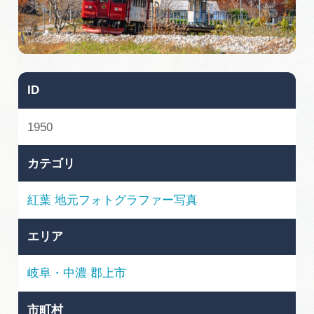
旅の予約
アクセス
ID
インフォメーション
1950
ぎふ旅レポーター記事
カテゴリ
早わかり岐阜
紅葉
地元フォトグラファー写真
買い物・お土産
エリア
体験予約サイト「ＶＩＳＩＴ岐阜県」
岐阜・中濃
郡上市
岐阜県アウトドア観光キャンペーン
市町村