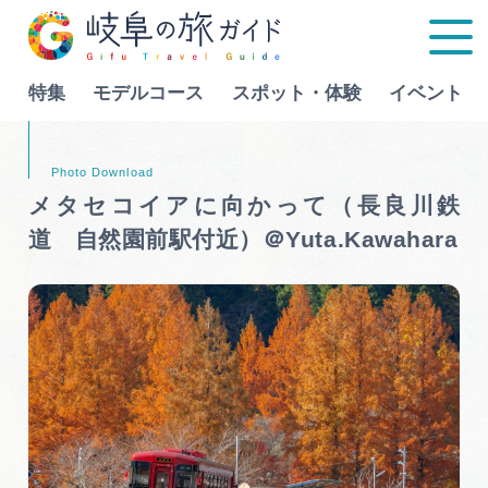
特集
モデルコース
スポット・体験
イベント
Language
メタセコイアに向かって（長良川鉄
道 自然園前駅付近）＠Yuta.Kawahara
特集
モデルコース
行きたいリストを見る
スポット・体験
イベント
グルメ