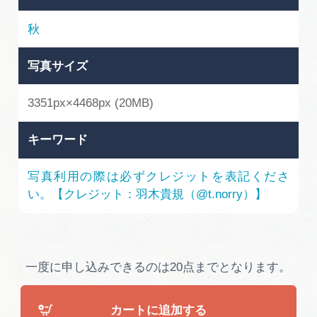
広告掲載
秋
サイトポリシー
写真サイズ
3351px×4468px (20MB)
キーワード
写真利用の際は必ずクレジットを表記くださ
い。【クレジット：羽木貴規（@t.norry）】
一度に申し込みできるのは20点までとなります。
カートに追加する