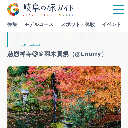
特集
モデルコース
スポット・体験
イベント
Language
慈恩禅寺③＠羽木貴規（@t.norry）
特集
モデルコース
行きたいリストを見る
スポット・体験
イベント
グルメ