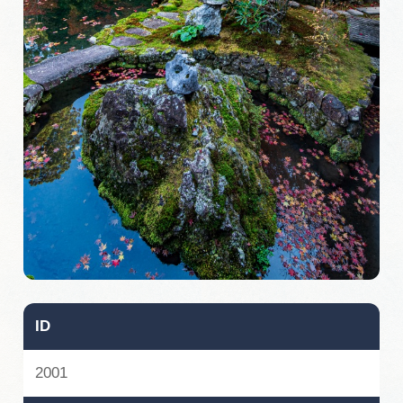
旅の予約
アクセス
インフォメーション
ぎふ旅レポーター記事
早わかり岐阜
買い物・お土産
体験予約サイト「ＶＩＳＩＴ岐阜県」
ID
岐阜県アウトドア観光キャンペーン
2001