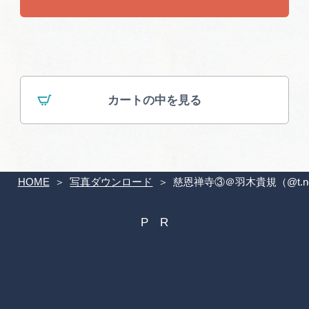
カートの中を見る
HOME
写真ダウンロード
慈恩禅寺③＠羽木貴規（@t.no