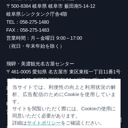
〒500-8384 岐阜県 岐阜市 薮田南5-14-12
岐阜県シンクタンク庁舎4階
TEL：058-275-1480
FAX：058-275-1483
営業時間：月～金曜日 9:00～17:00
（祝日・年末年始を除く）
飛騨・美濃観光名古屋センター
〒461-0005 愛知県 名古屋市 東区東桜一丁目11番1号
オアシス21 GIFTS PREMIUM（ギフツ プレミアム）
当サイトでは、利便性の向上と利用状況の解
内
析、広告配信のためにCookieを使用していま
TEL：052-253-6185
す。
FAX：052-253-6186
サイトを閲覧いただく際には、Cookieの使用に
営業時間：10:00～21:00
同意いただく必要があります。
（原則、元日を除き年中無休）※観光相談対応時間
詳細は
サイトポリシー
をご確認ください。
は18:30まで