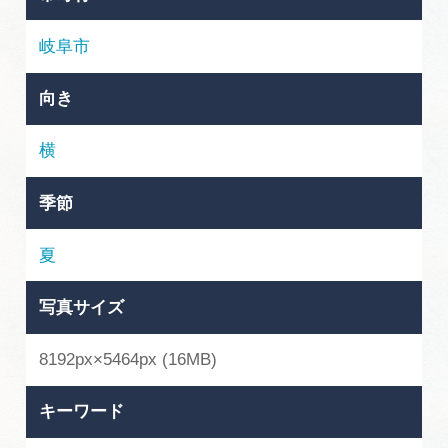
岐阜県まるごと観光エリアガイド
岐阜市
岐阜県観光データベース
向き
旅行会社・観光事業者の皆様へ
横
季節
フォトライブラリー
夏
動画ライブラリー
写真サイズ
お問い合わせ
8192px×5464px (16MB)
キーワード
運営組織