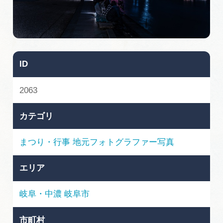
旅の予約
アクセス
ID
インフォメーション
2063
ぎふ旅レポーター記事
カテゴリ
早わかり岐阜
まつり・行事
地元フォトグラファー写真
買い物・お土産
エリア
体験予約サイト「ＶＩＳＩＴ岐阜県」
岐阜・中濃
岐阜市
岐阜県アウトドア観光キャンペーン
市町村