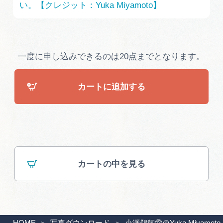
広告掲載
い。【クレジット：Yuka Miyamoto】
サイトポリシー
一度に申し込みできるのは20点までとなります。
カートに追加する
カートの中を見る
HOME
写真ダウンロード
小瀬鵜飼⑫＠Yuka Miyamoto