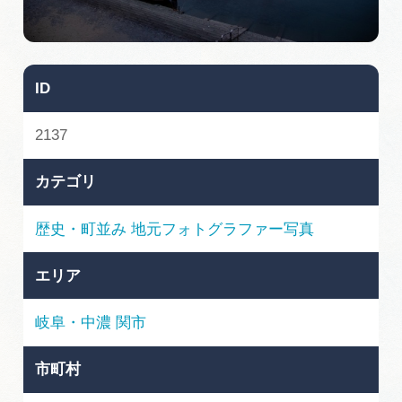
旅の予約
アクセス
ID
インフォメーション
2137
ぎふ旅レポーター記事
カテゴリ
早わかり岐阜
歴史・町並み
地元フォトグラファー写真
買い物・お土産
エリア
体験予約サイト「ＶＩＳＩＴ岐阜県」
岐阜・中濃
関市
岐阜県アウトドア観光キャンペーン
市町村