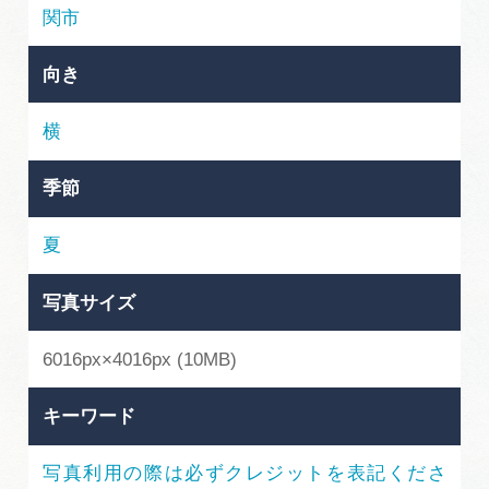
岐阜県まるごと観光エリアガイド
関市
岐阜県観光データベース
向き
横
旅行会社・観光事業者の皆様へ
季節
フォトライブラリー
夏
写真サイズ
動画ライブラリー
6016px×4016px (10MB)
お問い合わせ
キーワード
運営組織
写真利用の際は必ずクレジットを表記くださ