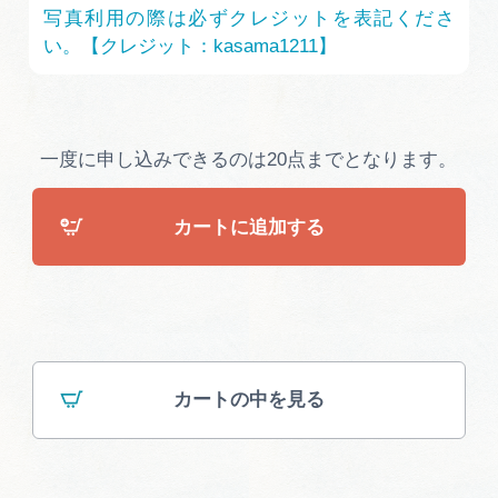
広告掲載
写真利用の際は必ずクレジットを表記くださ
い。【クレジット：kasama1211】
サイトポリシー
一度に申し込みできるのは20点までとなります。
カートに追加する
カートの中を見る