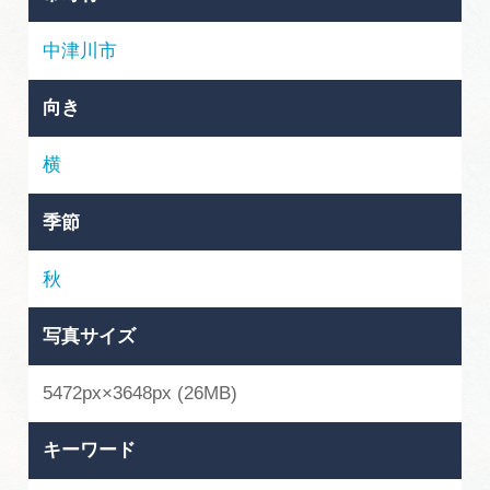
岐阜県まるごと観光エリアガイド
中津川市
岐阜県観光データベース
向き
旅行会社・観光事業者の皆様へ
横
季節
フォトライブラリー
秋
動画ライブラリー
写真サイズ
お問い合わせ
5472px×3648px (26MB)
キーワード
運営組織