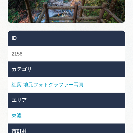
旅の予約
アクセス
ID
インフォメーション
2156
ぎふ旅レポーター記事
カテゴリ
早わかり岐阜
紅葉
地元フォトグラファー写真
買い物・お土産
エリア
体験予約サイト「ＶＩＳＩＴ岐阜県」
東濃
岐阜県アウトドア観光キャンペーン
市町村