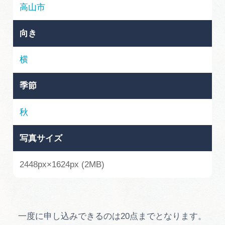
岐阜県まるごと観光エリアガイド
高山市
岐阜県観光データベース
向き
横
旅行会社・観光事業者の皆様へ
季節
フォトライブラリー
秋
写真サイズ
動画ライブラリー
2448px×1624px (2MB)
お問い合わせ
運営組織
一度に申し込みできるのは20点までとなります。