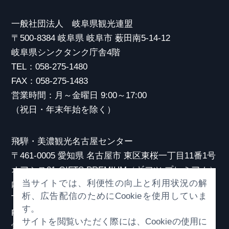
一般社団法人 岐阜県観光連盟
〒500-8384 岐阜県 岐阜市 薮田南5-14-12
岐阜県シンクタンク庁舎4階
TEL：058-275-1480
FAX：058-275-1483
営業時間：月～金曜日 9:00～17:00
（祝日・年末年始を除く）
飛騨・美濃観光名古屋センター
〒461-0005 愛知県 名古屋市 東区東桜一丁目11番1号
オアシス21 GIFTS PREMIUM（ギフツ プレミアム）
当サイトでは、利便性の向上と利用状況の解
内
析、広告配信のためにCookieを使用していま
TEL：052-253-6185
す。
FAX：052-253-6186
サイトを閲覧いただく際には、Cookieの使用に
営業時間：10:00～21:00