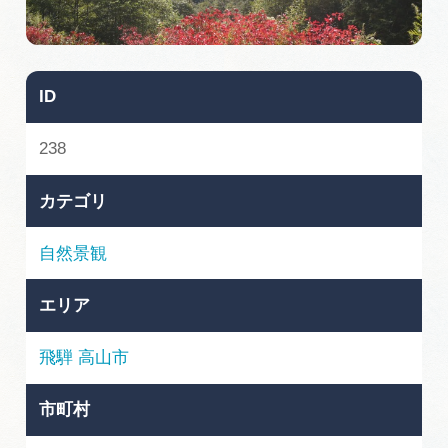
旅の予約
アクセス
ID
インフォメーション
238
ぎふ旅レポーター記事
カテゴリ
早わかり岐阜
自然景観
買い物・お土産
エリア
体験予約サイト「ＶＩＳＩＴ岐阜県」
飛騨
高山市
岐阜県アウトドア観光キャンペーン
市町村