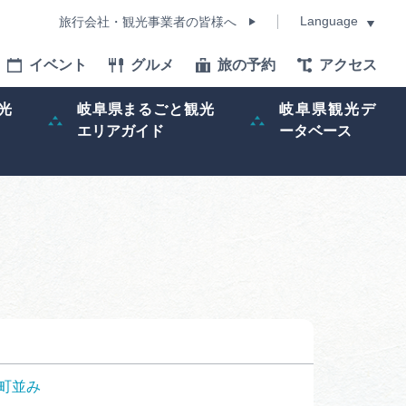
Language
旅行会社・観光事業者の皆様へ
イベント
グルメ
旅の予約
アクセス
Language
光
岐阜県まるごと観光
岐阜県観光デ
エリアガイド
ータベース
モデルコース
イベント
旅の予約
ー記事
早わかり岐阜
町並み