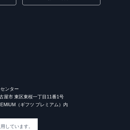
屋センター
 名古屋市 東区東桜一丁目11番1号
 PREMIUM（ギフツ プレミアム）内
使用しています。
00