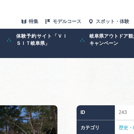
特集
モデルコース
スポット・体験
体験予約サイト「ＶＩ
岐阜県アウトドア観
ＳＩＴ岐阜県」
キャンペーン
特集
スポット・体験
グルメ
アクセス
ID
243
ぎふ旅レポータ
カテゴリ
歴史・