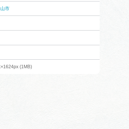
体験予約サイト「ＶＩＳＩＴ
高山市
岐阜県」
ア観光キャン
岐阜県まるごと観光エリアガ
イド
タベース
×1624px (1MB)
業者の皆様へ
フォトライブラリー
ラリー
お問い合わせ
広告掲載
サイトポリシー