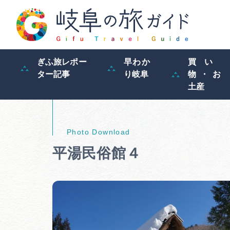
ぎふ旅レポー
早わか
買い
ター記事
り岐阜
物・お
土産
平湯民俗館４