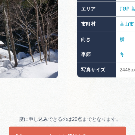
買い物・お土産
エリア
飛騨
市町村
高山市
岐阜県アウトド
ペーン
向き
横
岐阜県観光デー
季節
冬
写真サイズ
2448px
旅行会社・観光事
動画ライブ
一度に申し込みできるのは20点までとなります。
運営組織