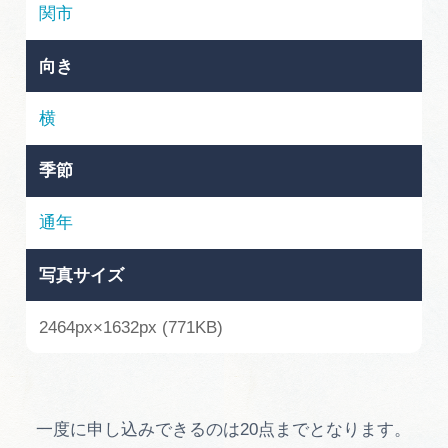
岐阜県まるごと観光エリアガイド
関市
岐阜県観光データベース
向き
横
旅行会社・観光事業者の皆様へ
季節
フォトライブラリー
通年
写真サイズ
動画ライブラリー
2464px×1632px (771KB)
お問い合わせ
運営組織
一度に申し込みできるのは20点までとなります。