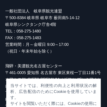
一般社団法人 岐阜県観光連盟
〒500-8384 岐阜県 岐阜市 薮田南5-14-12
岐阜県シンクタンク庁舎4階
TEL：058-275-1480
FAX：058-275-1483
営業時間：月～金曜日 9:00～17:00
（祝日・年末年始を除く）
飛騨・美濃観光名古屋センター
〒461-0005 愛知県 名古屋市 東区東桜一丁目11番1号
オアシス21 GIFTS PREMIUM（ギフツ プレミアム）
当サイトでは、利便性の向上と利用状況の解
内
析、広告配信のためにCookieを使用していま
TEL：052-253-6185
す。
FAX：052-253-6186
サイトを閲覧いただく際には、Cookieの使用に
営業時間：10:00～21:00