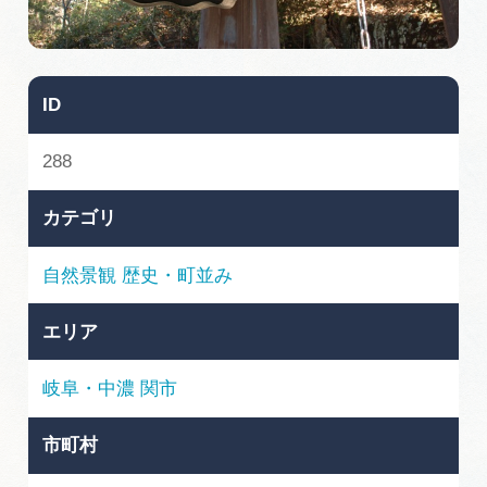
旅の予約
アクセス
ID
インフォメーション
288
ぎふ旅レポーター記事
カテゴリ
早わかり岐阜
自然景観
歴史・町並み
買い物・お土産
エリア
体験予約サイト「ＶＩＳＩＴ岐阜県」
岐阜・中濃
関市
岐阜県アウトドア観光キャンペーン
市町村