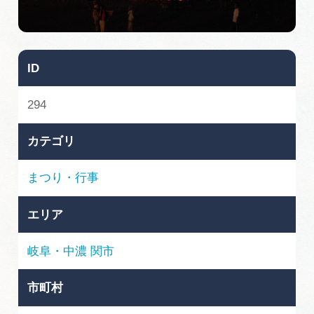
旅の予約
アクセス
ID
インフォメーション
294
ぎふ旅レポーター記事
カテゴリ
早わかり岐阜
まつり・行事
買い物・お土産
エリア
体験予約サイト「ＶＩＳＩＴ岐阜県」
岐阜・中濃
関市
岐阜県アウトドア観光キャンペーン
市町村