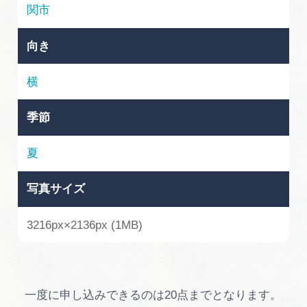
岐阜県まるごと観光エリアガイド
関市
岐阜県観光データベース
向き
横
旅行会社・観光事業者の皆様へ
季節
フォトライブラリー
夏
写真サイズ
動画ライブラリー
3216px×2136px (1MB)
お問い合わせ
運営組織
一度に申し込みできるのは20点までとなります。