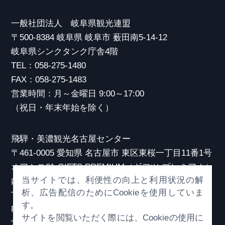
一般社団法人 岐阜県観光連盟
〒500-8384 岐阜県 岐阜市 薮田南5-14-12
岐阜県シンクタンク庁舎4階
TEL：058-275-1480
FAX：058-275-1483
営業時間：月～金曜日 9:00～17:00
（祝日・年末年始を除く）
飛騨・美濃観光名古屋センター
〒461-0005 愛知県 名古屋市 東区東桜一丁目11番1号
オアシス21 GIFTS PREMIUM（ギフツ プレミアム）
当サイトでは、利便性の向上と利用状況の解
内
析、広告配信のためにCookieを使用していま
TEL：052-253-6185
す。
FAX：052-253-6186
サイトを閲覧いただく際には、Cookieの使用に
営業時間：10:00～21:00