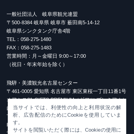
一般社団法人 岐阜県観光連盟
〒500-8384 岐阜県 岐阜市 薮田南5-14-12
岐阜県シンクタンク庁舎4階
TEL：058-275-1480
FAX：058-275-1483
営業時間：月～金曜日 9:00～17:00
（祝日・年末年始を除く）
飛騨・美濃観光名古屋センター
〒461-0005 愛知県 名古屋市 東区東桜一丁目11番1号
オアシス21 GIFTS PREMIUM（ギフツ プレミアム）
当サイトでは、利便性の向上と利用状況の解
内
析、広告配信のためにCookieを使用していま
TEL：052-253-6185
す。
FAX：052-253-6186
サイトを閲覧いただく際には、Cookieの使用に
営業時間：10:00～21:00