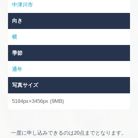
岐阜県まるごと観光エリアガイド
中津川市
岐阜県観光データベース
向き
横
旅行会社・観光事業者の皆様へ
季節
フォトライブラリー
通年
写真サイズ
動画ライブラリー
5184px×3456px (9MB)
お問い合わせ
運営組織
一度に申し込みできるのは20点までとなります。