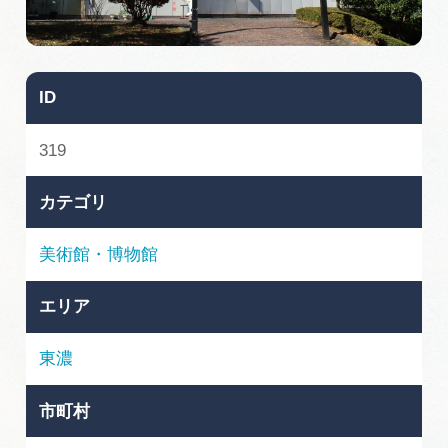
旅の予約
アクセス
ID
インフォメーション
319
ぎふ旅レポーター記事
カテゴリ
早わかり岐阜
美術館・博物館
買い物・お土産
エリア
体験予約サイト「ＶＩＳＩＴ岐阜県」
東濃
岐阜県アウトドア観光キャンペーン
市町村