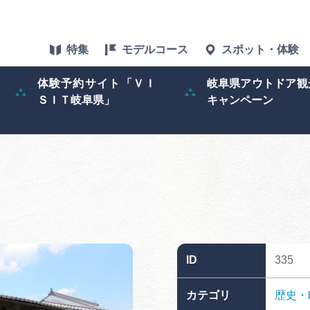
特集
モデルコース
スポット・体験
体験予約サイト「ＶＩ
岐阜県アウトドア観
ＳＩＴ岐阜県」
キャンペーン
特集
スポット・体験
グルメ
アクセス
ID
335
ぎふ旅レポータ
カテゴリ
歴史・