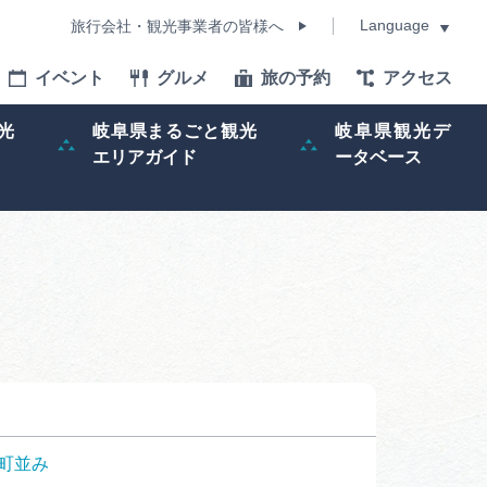
Language
旅行会社・観光事業者の皆様へ
イベント
グルメ
旅の予約
アクセス
Language
光
岐阜県まるごと観光
岐阜県観光デ
エリアガイド
ータベース
モデルコース
イベント
旅の予約
ー記事
早わかり岐阜
町並み