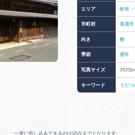
買い物・お土産
エリア
岐阜・
市町村
美濃市
岐阜県アウトド
ペーン
向き
横
岐阜県観光デー
季節
通年
写真サイズ
3920px
旅行会社・観光事
キーワード
うだつ
動画ライブ
運営組織
一度に申し込みできるのは20点までとなります。