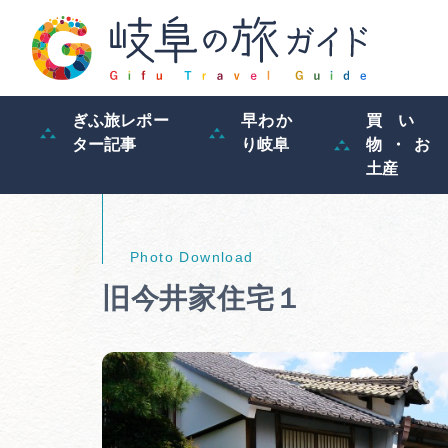
ぎふ旅レポー
早わか
買い
ター記事
り岐阜
物・お
土産
旧今井家住宅１