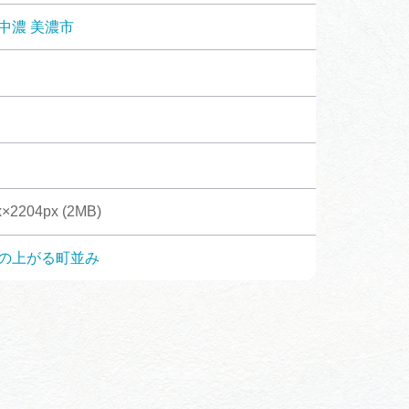
体験予約サイト「ＶＩＳＩＴ
中濃
美濃市
岐阜県」
ア観光キャン
岐阜県まるごと観光エリアガ
イド
タベース
×2204px (2MB)
業者の皆様へ
フォトライブラリー
の上がる町並み
ラリー
お問い合わせ
広告掲載
サイトポリシー