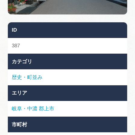
旅の予約
アクセス
ID
インフォメーション
387
ぎふ旅レポーター記事
カテゴリ
早わかり岐阜
歴史・町並み
買い物・お土産
エリア
体験予約サイト「ＶＩＳＩＴ岐阜県」
岐阜・中濃
郡上市
岐阜県アウトドア観光キャンペーン
市町村