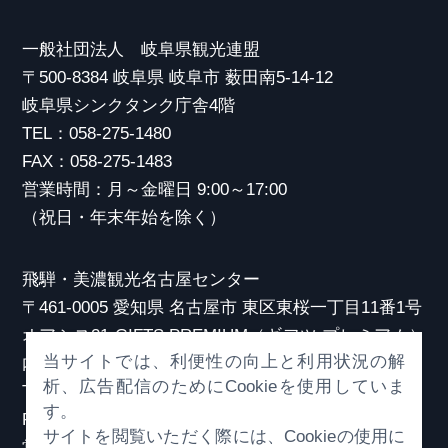
一般社団法人 岐阜県観光連盟
〒500-8384 岐阜県 岐阜市 薮田南5-14-12
岐阜県シンクタンク庁舎4階
TEL：058-275-1480
FAX：058-275-1483
営業時間：月～金曜日 9:00～17:00
（祝日・年末年始を除く）
飛騨・美濃観光名古屋センター
〒461-0005 愛知県 名古屋市 東区東桜一丁目11番1号
オアシス21 GIFTS PREMIUM（ギフツ プレミアム）
当サイトでは、利便性の向上と利用状況の解
内
析、広告配信のためにCookieを使用していま
TEL：052-253-6185
す。
FAX：052-253-6186
サイトを閲覧いただく際には、Cookieの使用に
営業時間：10:00～21:00