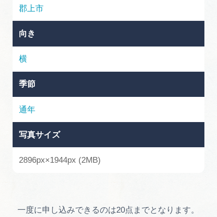
岐阜県まるごと観光エリアガイド
郡上市
岐阜県観光データベース
向き
横
旅行会社・観光事業者の皆様へ
季節
フォトライブラリー
通年
写真サイズ
動画ライブラリー
2896px×1944px (2MB)
お問い合わせ
運営組織
一度に申し込みできるのは20点までとなります。