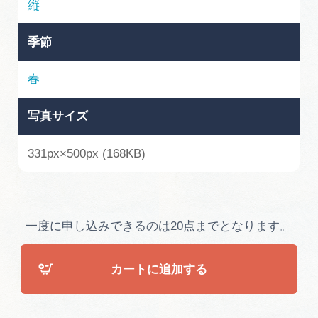
縦
広告掲載
サイトポリシー
季節
春
写真サイズ
331px×500px (168KB)
一度に申し込みできるのは20点までとなります。
カートに追加する