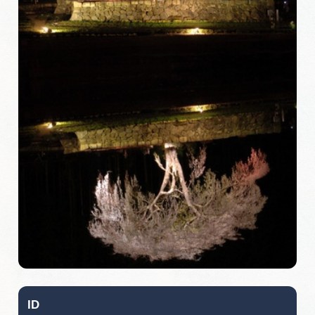
旅の予約
アクセス
インフォメーション
ぎふ旅レポーター記事
早わかり岐阜
買い物・お土産
体験予約サイト「ＶＩＳＩＴ岐阜県」
岐阜県アウトドア観光キャンペーン
ID