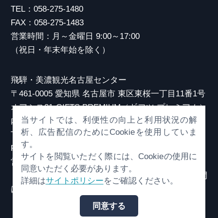
TEL：058-275-1480
FAX：058-275-1483
営業時間：月～金曜日 9:00～17:00
（祝日・年末年始を除く）
飛騨・美濃観光名古屋センター
〒461-0005 愛知県 名古屋市 東区東桜一丁目11番1号
オアシス21 GIFTS PREMIUM（ギフツ プレミアム）
当サイトでは、利便性の向上と利用状況の解
内
析、広告配信のためにCookieを使用していま
TEL：052-253-6185
す。
FAX：052-253-6186
サイトを閲覧いただく際には、Cookieの使用に
営業時間：10:00～21:00
同意いただく必要があります。
（原則、元日を除き年中無休）※観光相談対応時間
詳細は
サイトポリシー
をご確認ください。
は18:30まで
同意する
© （一社）岐阜県観光連盟 All Rights Reserved.