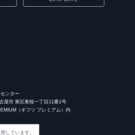
屋センター
 名古屋市 東区東桜一丁目11番1号
 PREMIUM（ギフツ プレミアム）内
使用しています。
00