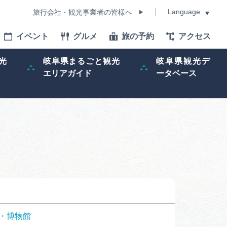
Language
旅行会社・観光事業者の皆様へ
イベント
グルメ
旅の予約
アクセス
Language
光
岐阜県まるごと観光
岐阜県観光デ
エリアガイド
ータベース
モデルコース
イベント
旅の予約
ー記事
早わかり岐阜
・博物館