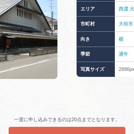
買い物・お土産
エリア
西濃
市町村
大垣市
岐阜県アウトド
ペーン
向き
横
岐阜県観光デー
季節
通年
写真サイズ
2896px
旅行会社・観光事
動画ライブ
一度に申し込みできるのは20点までとなります。
運営組織