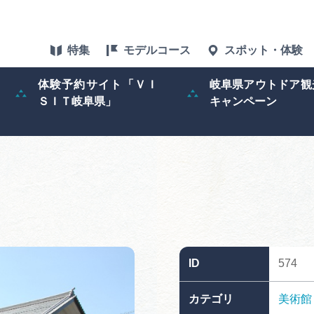
特集
モデルコース
スポット・体験
体験予約サイト「ＶＩ
岐阜県アウトドア観
ＳＩＴ岐阜県」
キャンペーン
特集
スポット・体験
グルメ
アクセス
ID
574
ぎふ旅レポータ
カテゴリ
美術館