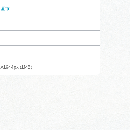
体験予約サイト「ＶＩＳＩＴ
大垣市
岐阜県」
ア観光キャン
岐阜県まるごと観光エリアガ
イド
タベース
×1944px (1MB)
業者の皆様へ
フォトライブラリー
ラリー
お問い合わせ
広告掲載
サイトポリシー