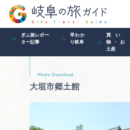
ぎふ旅レポー
早わか
買い
ター記事
り岐阜
物・お
土産
大垣市郷土館