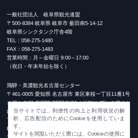
一般社団法人 岐阜県観光連盟
〒500-8384 岐阜県 岐阜市 薮田南5-14-12
岐阜県シンクタンク庁舎4階
TEL：058-275-1480
FAX：058-275-1483
営業時間：月～金曜日 9:00～17:00
（祝日・年末年始を除く）
飛騨・美濃観光名古屋センター
〒461-0005 愛知県 名古屋市 東区東桜一丁目11番1号
オアシス21 GIFTS PREMIUM（ギフツ プレミアム）
当サイトでは、利便性の向上と利用状況の解
内
析、広告配信のためにCookieを使用していま
TEL：052-253-6185
す。
FAX：052-253-6186
サイトを閲覧いただく際には、Cookieの使用に
営業時間：10:00～21:00