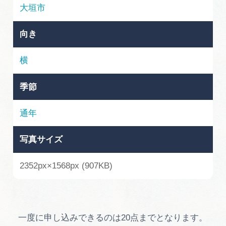
岐阜県まるごと観光エリアガイド
大垣市
岐阜県観光データベース
向き
横
旅行会社・観光事業者の皆様へ
季節
フォトライブラリー
通年
写真サイズ
動画ライブラリー
2352px×1568px (907KB)
お問い合わせ
運営組織
一度に申し込みできるのは20点までとなります。