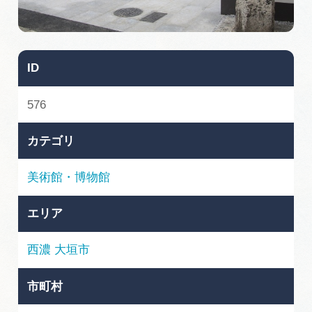
旅の予約
アクセス
ID
インフォメーション
576
ぎふ旅レポーター記事
カテゴリ
早わかり岐阜
美術館・博物館
買い物・お土産
エリア
体験予約サイト「ＶＩＳＩＴ岐阜県」
西濃
大垣市
岐阜県アウトドア観光キャンペーン
市町村