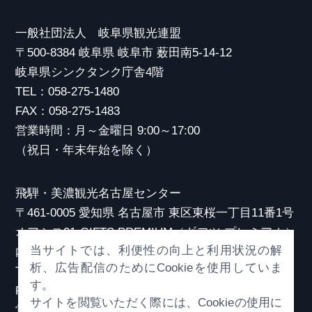
一般社団法人 岐阜県観光連盟
〒500-8384 岐阜県 岐阜市 薮田南5-14-12
岐阜県シンクタンク庁舎4階
TEL：058-275-1480
FAX：058-275-1483
営業時間：月～金曜日 9:00～17:00
（祝日・年末年始を除く）
飛騨・美濃観光名古屋センター
〒461-0005 愛知県 名古屋市 東区東桜一丁目11番1号
オアシス21 GIFTS PREMIUM（ギフツ プレミアム）
当サイトでは、利便性の向上と利用状況の解
内
析、広告配信のためにCookieを使用していま
TEL：052-253-6185
す。
FAX：052-253-6186
サイトを閲覧いただく際には、Cookieの使用に
営業時間：10:00～21:00