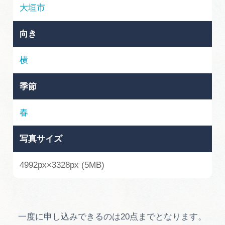
岐阜県まるごと観光エリアガイド
大垣市
岐阜県観光データベース
向き
横
旅行会社・観光事業者の皆様へ
季節
フォトライブラリー
春
写真サイズ
動画ライブラリー
4992px×3328px (5MB)
お問い合わせ
運営組織
一度に申し込みできるのは20点までとなります。