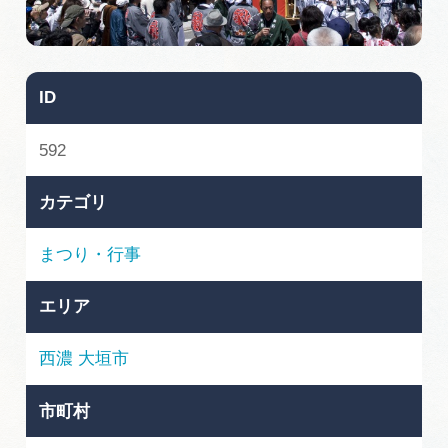
旅の予約
アクセス
ID
インフォメーション
592
ぎふ旅レポーター記事
カテゴリ
早わかり岐阜
まつり・行事
買い物・お土産
エリア
体験予約サイト「ＶＩＳＩＴ岐阜県」
西濃
大垣市
岐阜県アウトドア観光キャンペーン
市町村