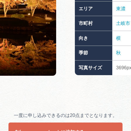
買い物・お土産
エリア
東濃
市町村
土岐市
岐阜県アウトド
ペーン
向き
横
岐阜県観光デー
季節
秋
写真サイズ
3696px
旅行会社・観光事
動画ライブ
一度に申し込みできるのは20点までとなります。
運営組織