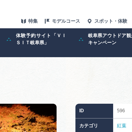
特集
モデルコース
スポット・体験
体験予約サイト「ＶＩ
岐阜県アウトドア観
ＳＩＴ岐阜県」
キャンペーン
特集
スポット・体験
グルメ
アクセス
ID
596
ぎふ旅レポータ
カテゴリ
紅葉