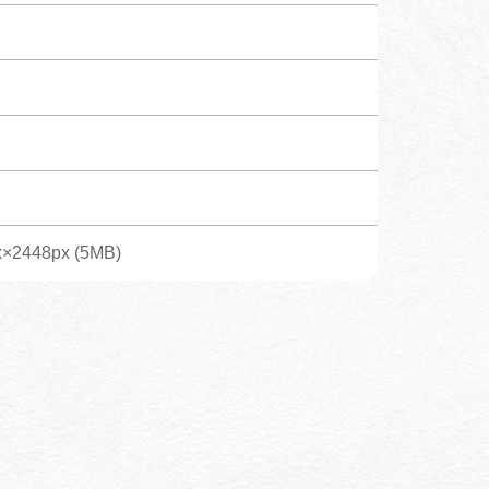
体験予約サイト「ＶＩＳＩＴ
岐阜県」
ア観光キャン
岐阜県まるごと観光エリアガ
イド
タベース
×2448px (5MB)
業者の皆様へ
フォトライブラリー
ラリー
お問い合わせ
広告掲載
サイトポリシー