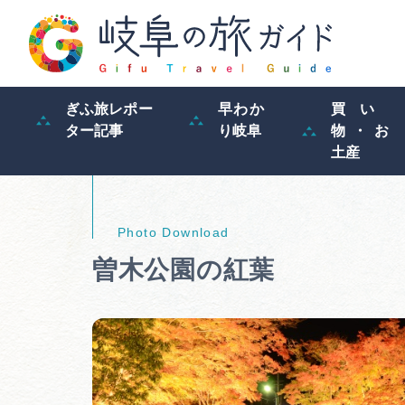
ぎふ旅レポー
早わか
買い
ター記事
り岐阜
物・お
土産
曽木公園の紅葉