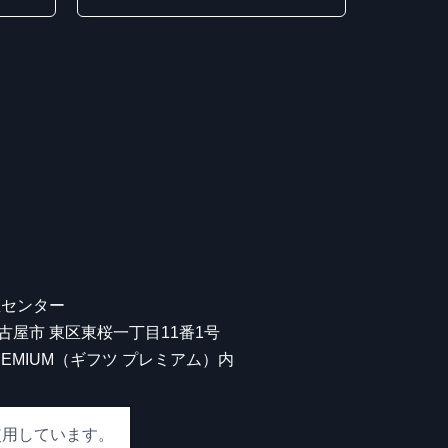
屋センター
 名古屋市 東区東桜一丁目11番1号
 PREMIUM（ギフツ プレミアム）内
使用しています。
00