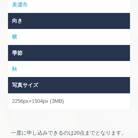
岐阜県まるごと観光エリアガイド
美濃市
岐阜県観光データベース
向き
横
旅行会社・観光事業者の皆様へ
季節
フォトライブラリー
秋
写真サイズ
動画ライブラリー
2256px×1504px (3MB)
お問い合わせ
運営組織
一度に申し込みできるのは20点までとなります。