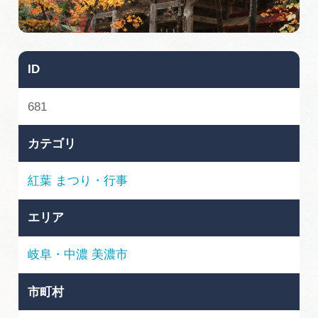
旅の予約
アクセス
ID
インフォメーション
681
ぎふ旅レポーター記事
カテゴリ
早わかり岐阜
紅葉
まつり・行事
買い物・お土産
エリア
体験予約サイト「ＶＩＳＩＴ岐阜県」
岐阜・中濃
美濃市
岐阜県アウトドア観光キャンペーン
市町村