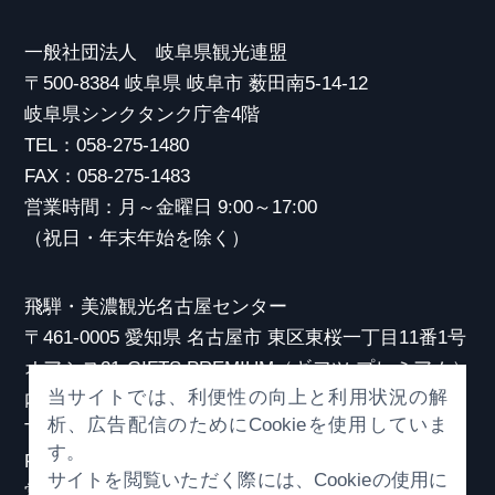
一般社団法人 岐阜県観光連盟
〒500-8384 岐阜県 岐阜市 薮田南5-14-12
岐阜県シンクタンク庁舎4階
TEL：058-275-1480
FAX：058-275-1483
営業時間：月～金曜日 9:00～17:00
（祝日・年末年始を除く）
飛騨・美濃観光名古屋センター
〒461-0005 愛知県 名古屋市 東区東桜一丁目11番1号
オアシス21 GIFTS PREMIUM（ギフツ プレミアム）
当サイトでは、利便性の向上と利用状況の解
内
析、広告配信のためにCookieを使用していま
TEL：052-253-6185
す。
FAX：052-253-6186
サイトを閲覧いただく際には、Cookieの使用に
営業時間：10:00～21:00