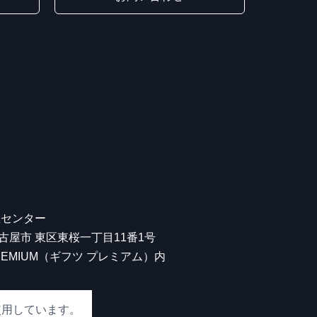
屋センター
 名古屋市 東区東桜一丁目11番1号
 PREMIUM（ギフツ プレミアム）内
使用しています。
00