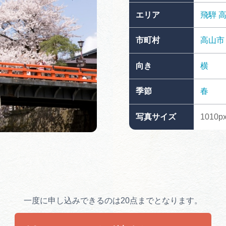
買い物・お土産
エリア
飛騨
市町村
高山市
岐阜県アウトド
ペーン
向き
横
岐阜県観光デー
季節
春
写真サイズ
1010px
旅行会社・観光事
動画ライブ
一度に申し込みできるのは20点までとなります。
運営組織