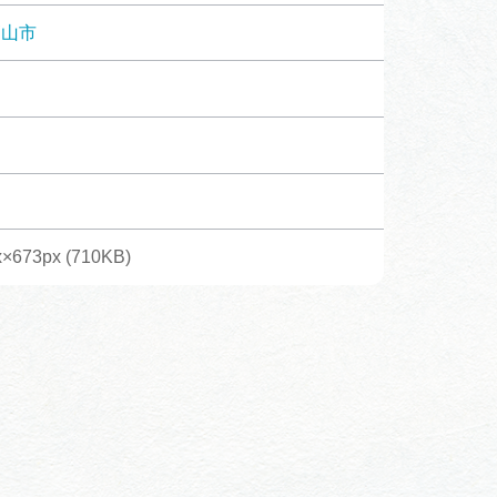
体験予約サイト「ＶＩＳＩＴ
高山市
岐阜県」
ア観光キャン
岐阜県まるごと観光エリアガ
イド
タベース
×673px (710KB)
業者の皆様へ
フォトライブラリー
ラリー
お問い合わせ
広告掲載
サイトポリシー