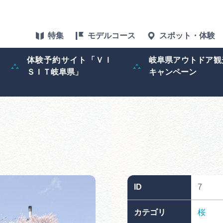
特集
モデルコース
スポット・体験
体験予約サイト「ＶＩ
岐阜県アウトドア観
ＳＩＴ岐阜県」
キャンペーン
特集
スポット・体験
グルメ
アクセス
ID
7
ぎふ旅レポータ
カテゴリ
桜