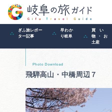
ぎふ旅レポー
早わか
買い
ター記事
り岐阜
物・お
土産
飛騨高山・中橋周辺７