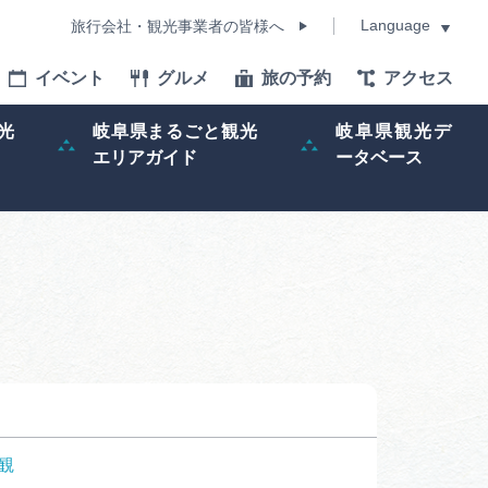
Language
旅行会社・観光事業者の皆様へ
イベント
グルメ
旅の予約
アクセス
Language
光
岐阜県まるごと観光
岐阜県観光デ
エリアガイド
ータベース
モデルコース
イベント
旅の予約
ー記事
早わかり岐阜
観