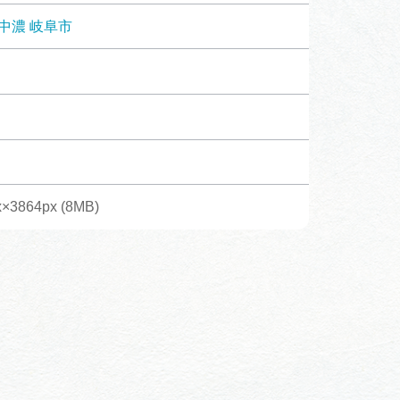
体験予約サイト「ＶＩＳＩＴ
中濃
岐阜市
岐阜県」
ア観光キャン
岐阜県まるごと観光エリアガ
イド
タベース
×3864px (8MB)
業者の皆様へ
フォトライブラリー
ラリー
お問い合わせ
広告掲載
サイトポリシー