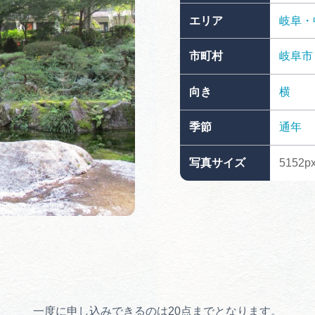
買い物・お土産
エリア
岐阜・
市町村
岐阜市
岐阜県アウトド
ペーン
向き
横
岐阜県観光デー
季節
通年
写真サイズ
5152px
旅行会社・観光事
動画ライブ
運営組織
一度に申し込みできるのは20点までとなります。