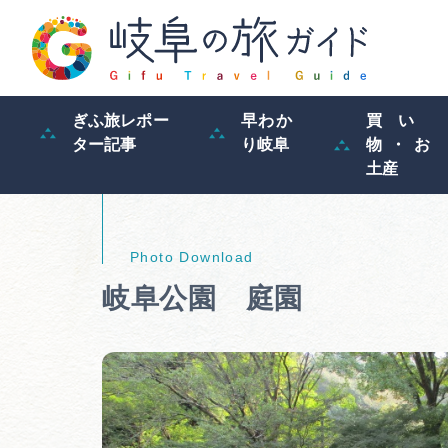
ぎふ旅レポー
早わか
買い
ター記事
り岐阜
物・お
土産
岐阜公園 庭園