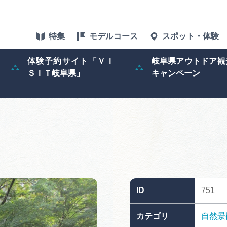
特集
モデルコース
スポット・体験
体験予約サイト「ＶＩ
岐阜県アウトドア観
ＳＩＴ岐阜県」
キャンペーン
特集
スポット・体験
グルメ
アクセス
ID
751
ぎふ旅レポータ
カテゴリ
自然景