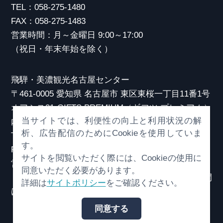
TEL：058-275-1480
FAX：058-275-1483
営業時間：月～金曜日 9:00～17:00
（祝日・年末年始を除く）
飛騨・美濃観光名古屋センター
〒461-0005 愛知県 名古屋市 東区東桜一丁目11番1号
オアシス21 GIFTS PREMIUM（ギフツ プレミアム）
当サイトでは、利便性の向上と利用状況の解
内
析、広告配信のためにCookieを使用していま
TEL：052-253-6185
す。
FAX：052-253-6186
サイトを閲覧いただく際には、Cookieの使用に
営業時間：10:00～21:00
同意いただく必要があります。
（原則、元日を除き年中無休）※観光相談対応時間
詳細は
サイトポリシー
をご確認ください。
は18:30まで
同意する
© （一社）岐阜県観光連盟 All Rights Reserved.