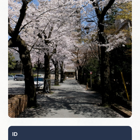
旅の予約
アクセス
インフォメーション
ぎふ旅レポーター記事
早わかり岐阜
買い物・お土産
体験予約サイト「ＶＩＳＩＴ岐阜県」
岐阜県アウトドア観光キャンペーン
ID