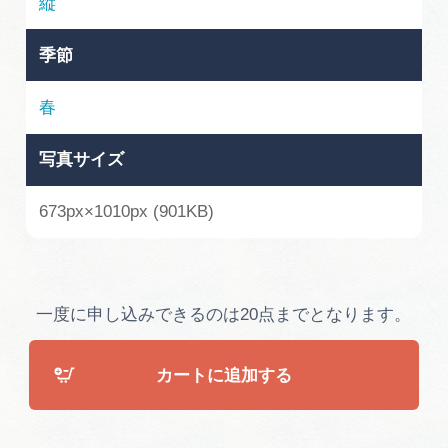
縦
広告掲載
サイトポリシー
季節
春
写真サイズ
673px×1010px (901KB)
一度に申し込みできるのは20点までとなります。
カートに追加する