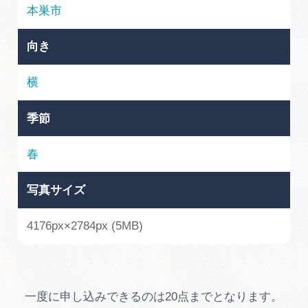
岐阜県まるごと観光エリアガイド
本巣市
岐阜県観光データベース
向き
横
旅行会社・観光事業者の皆様へ
季節
フォトライブラリー
春
写真サイズ
動画ライブラリー
4176px×2784px (5MB)
お問い合わせ
運営組織
一度に申し込みできるのは20点までとなります。