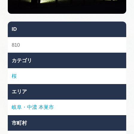
旅の予約
アクセス
ID
インフォメーション
810
ぎふ旅レポーター記事
カテゴリ
早わかり岐阜
桜
買い物・お土産
エリア
体験予約サイト「ＶＩＳＩＴ岐阜県」
岐阜・中濃
本巣市
岐阜県アウトドア観光キャンペーン
市町村