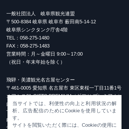
一般社団法人 岐阜県観光連盟
〒500-8384 岐阜県 岐阜市 薮田南5-14-12
岐阜県シンクタンク庁舎4階
TEL：058-275-1480
FAX：058-275-1483
営業時間：月～金曜日 9:00～17:00
（祝日・年末年始を除く）
飛騨・美濃観光名古屋センター
〒461-0005 愛知県 名古屋市 東区東桜一丁目11番1号
オアシス21 GIFTS PREMIUM（ギフツ プレミアム）
当サイトでは、利便性の向上と利用状況の解
内
析、広告配信のためにCookieを使用していま
TEL：052-253-6185
す。
FAX：052-253-6186
サイトを閲覧いただく際には、Cookieの使用に
営業時間：10:00～21:00