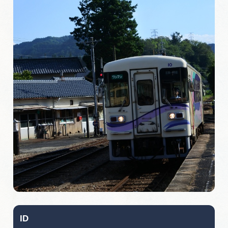
旅の予約
アクセス
インフォメーション
ぎふ旅レポーター記事
早わかり岐阜
買い物・お土産
体験予約サイト「ＶＩＳＩＴ岐阜県」
岐阜県アウトドア観光キャンペーン
ID