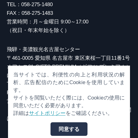
TEL：058-275-1480
FAX：058-275-1483
営業時間：月～金曜日 9:00～17:00
（祝日・年末年始を除く）
飛騨・美濃観光名古屋センター
〒461-0005 愛知県 名古屋市 東区東桜一丁目11番1号
オアシス21 GIFTS PREMIUM（ギフツ プレミアム）
当サイトでは、利便性の向上と利用状況の解
内
析、広告配信のためにCookieを使用していま
TEL：052-253-6185
す。
FAX：052-253-6186
サイトを閲覧いただく際には、Cookieの使用に
営業時間：10:00～21:00
同意いただく必要があります。
（原則、元日を除き年中無休）※観光相談対応時間
詳細は
サイトポリシー
をご確認ください。
は18:30まで
同意する
© （一社）岐阜県観光連盟 All Rights Reserved.