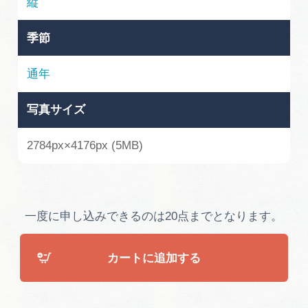
縦
広告掲載
サイトポリシー
季節
通年
写真サイズ
2784px×4176px (5MB)
一度に申し込みできるのは20点までとなります。
カートに追加する