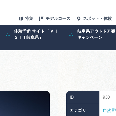
特集
モデルコース
スポット・体験
体験予約サイト「ＶＩ
岐阜県アウトドア観
ＳＩＴ岐阜県」
キャンペーン
特集
スポット・体験
グルメ
アクセス
ID
930
ぎふ旅レポータ
カテゴリ
自然景