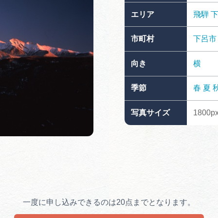
買い物・お土産
エリア
飛騨
市町村
下呂市
岐阜県アウトド
ペーン
向き
横
岐阜県観光デー
季節
春
夏
写真サイズ
1800px
旅行会社・観光事
動画ライブ
一度に申し込みできるのは20点までとなります。
運営組織