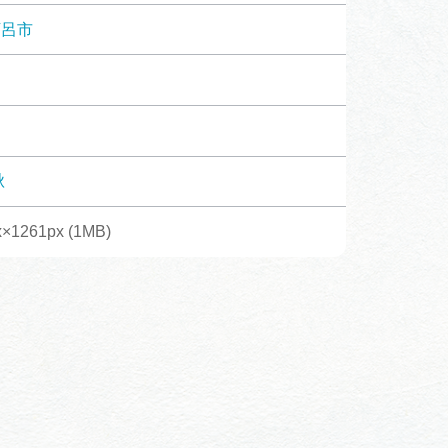
体験予約サイト「ＶＩＳＩＴ
下呂市
岐阜県」
ア観光キャン
岐阜県まるごと観光エリアガ
イド
タベース
秋
×1261px (1MB)
業者の皆様へ
フォトライブラリー
ラリー
お問い合わせ
広告掲載
サイトポリシー