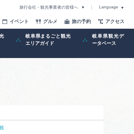
Language
旅行会社・観光事業者の皆様へ
イベント
グルメ
旅の予約
アクセス
Language
光
岐阜県まるごと観光
岐阜県観光デ
エリアガイド
ータベース
モデルコース
イベント
旅の予約
ー記事
早わかり岐阜
観