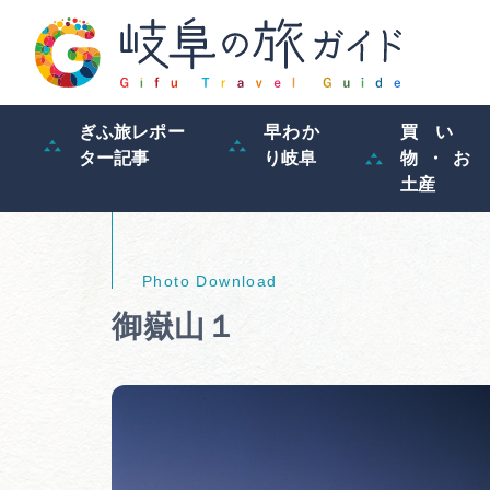
ぎふ旅レポー
早わか
買い
ター記事
り岐阜
物・お
土産
御嶽山１