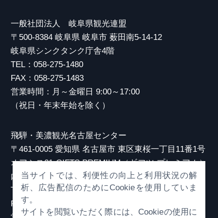
一般社団法人 岐阜県観光連盟
〒500-8384 岐阜県 岐阜市 薮田南5-14-12
岐阜県シンクタンク庁舎4階
TEL：058-275-1480
FAX：058-275-1483
営業時間：月～金曜日 9:00～17:00
（祝日・年末年始を除く）
飛騨・美濃観光名古屋センター
〒461-0005 愛知県 名古屋市 東区東桜一丁目11番1号
オアシス21 GIFTS PREMIUM（ギフツ プレミアム）
当サイトでは、利便性の向上と利用状況の解
内
析、広告配信のためにCookieを使用していま
TEL：052-253-6185
す。
FAX：052-253-6186
サイトを閲覧いただく際には、Cookieの使用に
営業時間：10:00～21:00