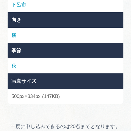
岐阜県まるごと観光エリアガイド
下呂市
岐阜県観光データベース
向き
横
旅行会社・観光事業者の皆様へ
季節
フォトライブラリー
秋
写真サイズ
動画ライブラリー
500px×334px (147KB)
お問い合わせ
運営組織
一度に申し込みできるのは20点までとなります。