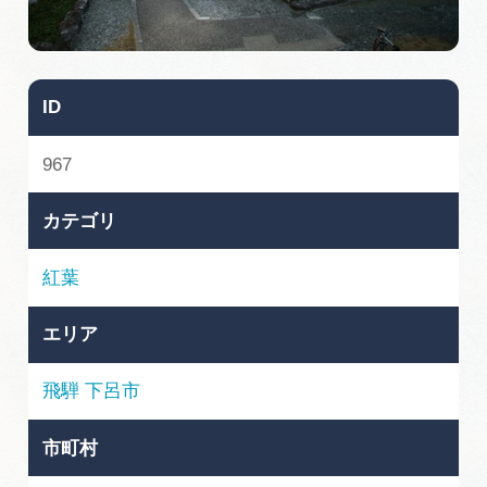
旅の予約
アクセス
ID
インフォメーション
967
ぎふ旅レポーター記事
カテゴリ
早わかり岐阜
紅葉
買い物・お土産
エリア
体験予約サイト「ＶＩＳＩＴ岐阜県」
飛騨
下呂市
岐阜県アウトドア観光キャンペーン
市町村