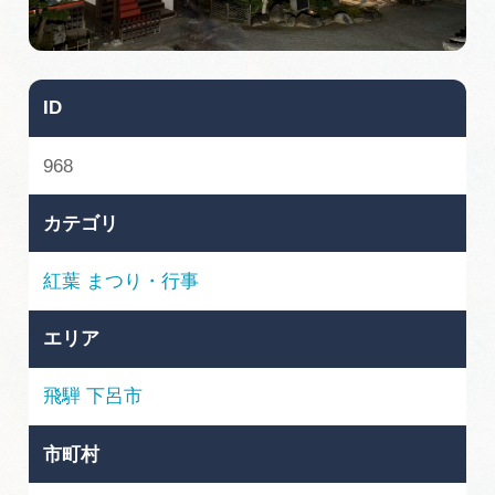
旅の予約
アクセス
ID
インフォメーション
968
ぎふ旅レポーター記事
カテゴリ
早わかり岐阜
紅葉
まつり・行事
買い物・お土産
エリア
体験予約サイト「ＶＩＳＩＴ岐阜県」
飛騨
下呂市
岐阜県アウトドア観光キャンペーン
市町村