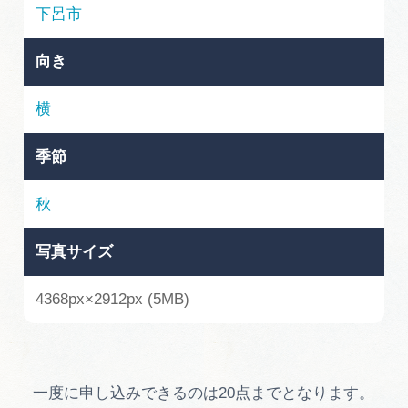
岐阜県まるごと観光エリアガイド
下呂市
岐阜県観光データベース
向き
横
旅行会社・観光事業者の皆様へ
季節
フォトライブラリー
秋
写真サイズ
動画ライブラリー
4368px×2912px (5MB)
お問い合わせ
運営組織
一度に申し込みできるのは20点までとなります。