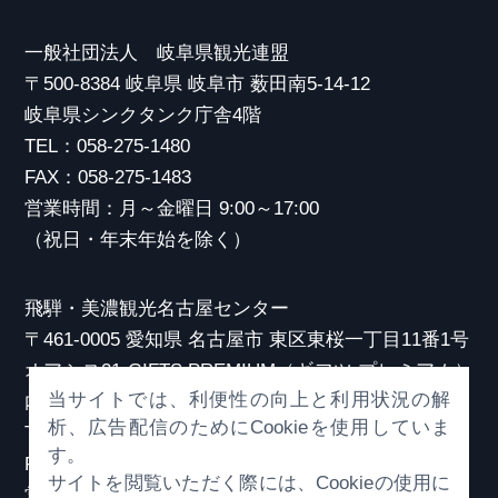
一般社団法人 岐阜県観光連盟
〒500-8384 岐阜県 岐阜市 薮田南5-14-12
岐阜県シンクタンク庁舎4階
TEL：058-275-1480
FAX：058-275-1483
営業時間：月～金曜日 9:00～17:00
（祝日・年末年始を除く）
飛騨・美濃観光名古屋センター
〒461-0005 愛知県 名古屋市 東区東桜一丁目11番1号
オアシス21 GIFTS PREMIUM（ギフツ プレミアム）
当サイトでは、利便性の向上と利用状況の解
内
析、広告配信のためにCookieを使用していま
TEL：052-253-6185
す。
FAX：052-253-6186
サイトを閲覧いただく際には、Cookieの使用に
営業時間：10:00～21:00