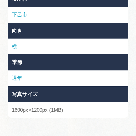
岐阜県まるごと観光エリアガイド
下呂市
岐阜県観光データベース
向き
旅行会社・観光事業者の皆様へ
横
季節
フォトライブラリー
通年
動画ライブラリー
写真サイズ
お問い合わせ
1600px×1200px (1MB)
運営組織