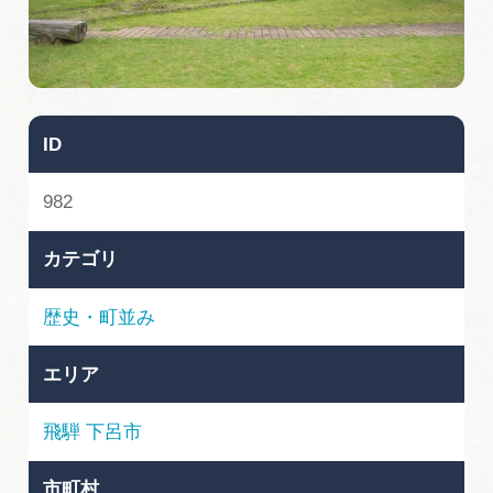
旅の予約
アクセス
ID
インフォメーション
982
ぎふ旅レポーター記事
カテゴリ
早わかり岐阜
歴史・町並み
買い物・お土産
エリア
体験予約サイト「ＶＩＳＩＴ岐阜県」
飛騨
下呂市
岐阜県アウトドア観光キャンペーン
市町村