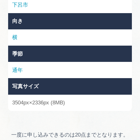
岐阜県まるごと観光エリアガイド
下呂市
岐阜県観光データベース
向き
横
旅行会社・観光事業者の皆様へ
季節
フォトライブラリー
通年
写真サイズ
動画ライブラリー
3504px×2336px (8MB)
お問い合わせ
運営組織
一度に申し込みできるのは20点までとなります。