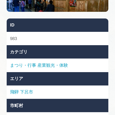
旅の予約
アクセス
ID
インフォメーション
983
ぎふ旅レポーター記事
カテゴリ
早わかり岐阜
まつり・行事
産業観光・体験
買い物・お土産
エリア
体験予約サイト「ＶＩＳＩＴ岐阜県」
飛騨
下呂市
岐阜県アウトドア観光キャンペーン
市町村