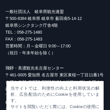
一般社団法人 岐阜県観光連盟
〒500-8384 岐阜県 岐阜市 薮田南5-14-12
岐阜県シンクタンク庁舎4階
TEL：058-275-1480
FAX：058-275-1483
営業時間：月～金曜日 9:00～17:00
（祝日・年末年始を除く）
飛騨・美濃観光名古屋センター
〒461-0005 愛知県 名古屋市 東区東桜一丁目11番1号
オアシス21 GIFTS PREMIUM（ギフツ プレミアム）
当サイトでは、利便性の向上と利用状況の解
内
析、広告配信のためにCookieを使用していま
TEL：052-253-6185
す。
FAX：052-253-6186
サイトを閲覧いただく際には、Cookieの使用に
営業時間：10:00～21:00