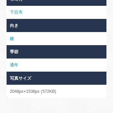
岐阜県まるごと観光エリアガイド
下呂市
岐阜県観光データベース
向き
旅行会社・観光事業者の皆様へ
横
季節
フォトライブラリー
通年
動画ライブラリー
写真サイズ
お問い合わせ
2048px×1536px (572KB)
運営組織