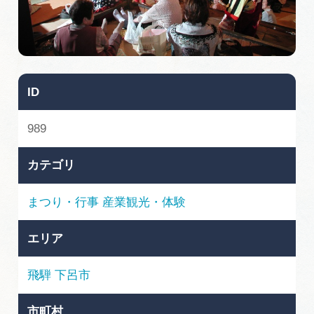
旅の予約
アクセス
ID
インフォメーション
989
ぎふ旅レポーター記事
カテゴリ
早わかり岐阜
まつり・行事
産業観光・体験
買い物・お土産
エリア
体験予約サイト「ＶＩＳＩＴ岐阜県」
飛騨
下呂市
岐阜県アウトドア観光キャンペーン
市町村