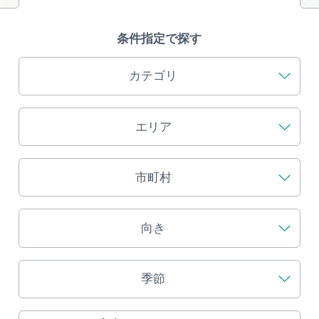
旅の予約
条件指定で探す
アクセス
カテゴリ
インフォメーション
エリア
ぎふ旅レポーター記事
早わかり岐阜
市町村
買い物・お土産
向き
体験予約サイト「ＶＩＳＩＴ岐阜県」
季節
岐阜県アウトドア観光キャンペーン