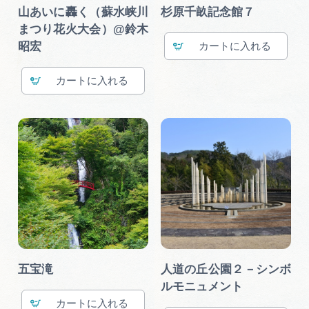
広告掲載
山あいに轟く（蘇水峡川
杉原千畝記念館７
まつり花火大会）@鈴木
サイトポリシー
昭宏
カート
カート
五宝滝
人道の丘公園２－シンボ
ルモニュメント
カート