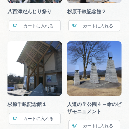
八百津だんじり祭り
杉原千畝記念館２
カート
カート
杉原千畝記念館１
人道の丘公園４－命のビ
ザモニュメント
カート
カート