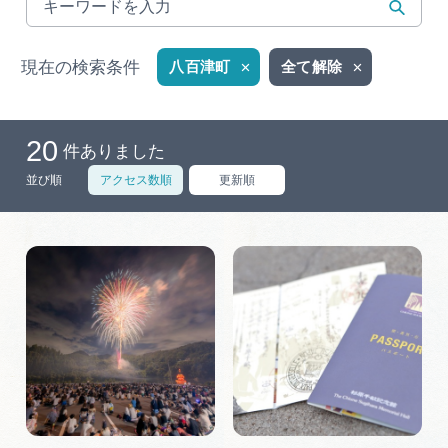
岐阜県まるごと観光エリアガイド
岐阜県観光データベース
現在の検索条件
八百津町
全て解除
20
旅行会社・観光事業者の皆様へ
件ありました
並び順
アクセス数順
更新順
フォトライブラリー
動画ライブラリー
お問い合わせ
運営組織