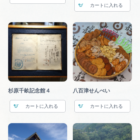
カート
杉原千畝記念館４
八百津せんべい
カート
カート