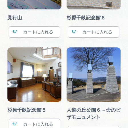
見行山
杉原千畝記念館６
カート
カート
杉原千畝記念館５
人道の丘公園６－命のビ
ザモニュメント
カート