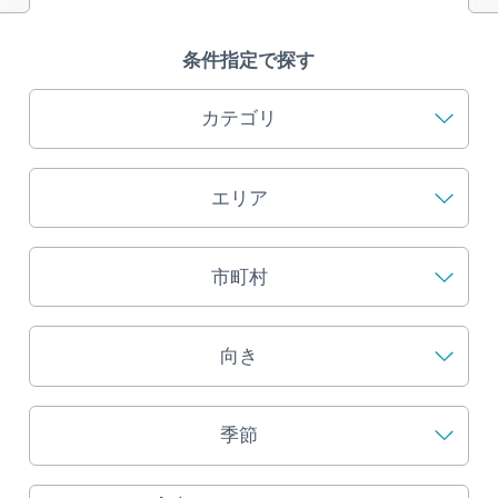
旅の予約
条件指定で探す
アクセス
カテゴリ
インフォメーション
エリア
ぎふ旅レポーター記事
早わかり岐阜
市町村
買い物・お土産
向き
体験予約サイト「ＶＩＳＩＴ岐阜県」
季節
岐阜県アウトドア観光キャンペーン