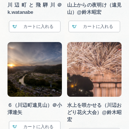
広告掲載
川辺町と飛騨川＠
山上からの夜明け（遠見
k.watanabe
山）@鈴木昭宏
サイトポリシー
カート
カート
６（川辺町遠見山）＠小
水上を咲かせる（川辺お
澤達矢
どり花火大会）@鈴木昭
宏
カート