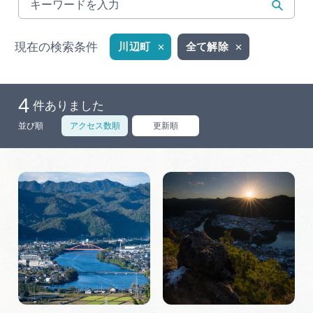
岐阜県まるごと観光エリアガイド
岐阜県観光データベース
現在の検索条件
川辺町
全て解除
4
旅行会社・観光事業者の皆様へ
件ありました
並び順
アクセス数順
更新順
フォトライブラリー
動画ライブラリー
お問い合わせ
運営組織