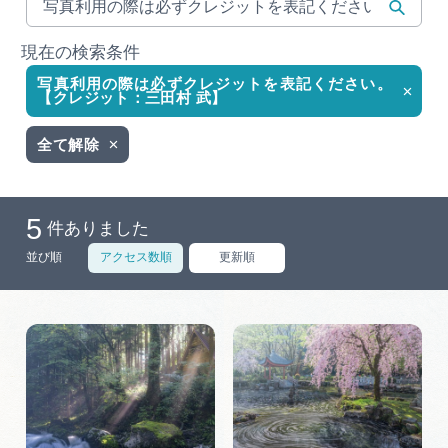
岐阜県まるごと観光エリアガイド
現在の検索条件
岐阜県観光データベース
写真利用の際は必ずクレジットを表記ください。
【クレジット：三田村 武】
旅行会社・観光事業者の皆様へ
全て解除
フォトライブラリー
5
件ありました
並び順
アクセス数順
更新順
動画ライブラリー
お問い合わせ
運営組織