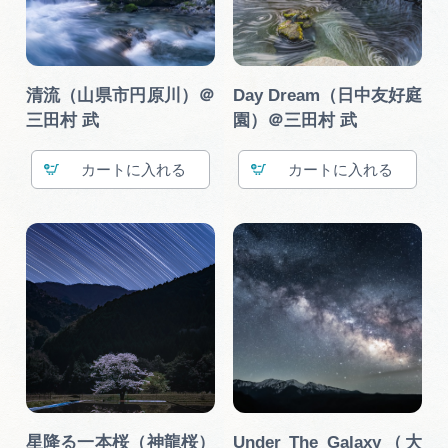
広告掲載
サイトポリシー
清流（山県市円原川）＠
Day Dream（日中友好庭
三田村 武
園）＠三田村 武
カート
カート
星降る一本桜（神龍桜）
Under The Galaxy（大