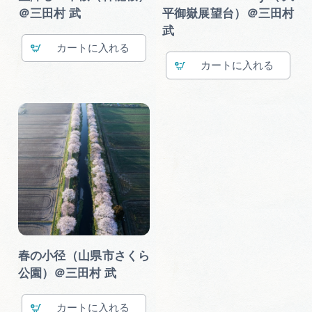
＠三田村 武
平御嶽展望台）＠三田村
武
カート
カート
春の小径（山県市さくら
公園）＠三田村 武
カート