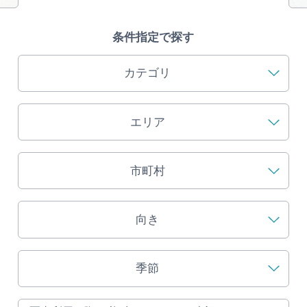
旅の予約
条件指定で探す
アクセス
カテゴリ
インフォメーション
エリア
ぎふ旅レポーター記事
早わかり岐阜
市町村
買い物・お土産
向き
体験予約サイト「ＶＩＳＩＴ岐阜県」
季節
岐阜県アウトドア観光キャンペーン