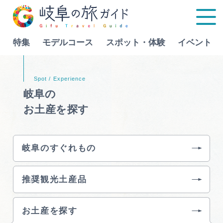
特集
モデルコース
スポット・体験
イベント
Language
岐阜の
お土産を探す
特集
モデルコース
岐阜のすぐれもの
行きたいリストを見る
スポット・体験
推奨観光土産品
イベント
お土産を探す
グルメ