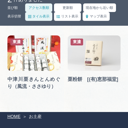
岐阜県まるごと観光エリアガイド
並び順
アクセス数順
更新順
現在地から近い順
岐阜県観光データベース
表示切替
タイル表示
リスト表示
マップ表示
旅行会社・観光事業者の皆様へ
東濃
東濃
フォトライブラリー
中津川栗きんとんめぐ
栗粉餅 [(有)恵那福堂]
動画ライブラリー
り（風流・ささゆり）
お問い合わせ
HOME
お土産
運営組織