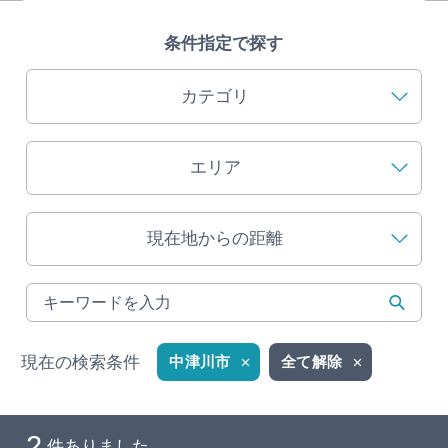
旅の予約
条件指定で探す
アクセス
カテゴリ
インフォメーション
エリア
ぎふ旅レポーター記事
現在地からの距離
早わかり岐阜
買い物・お土産
体験予約サイト「ＶＩＳＩＴ岐阜県」
現在の検索条件
中津川市
全て解除
岐阜県アウトドア観光キャンペーン
2
件ありました