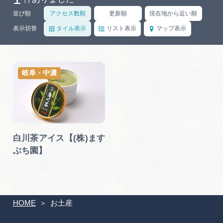
岐阜県まるごと観光エリアガイド
並び順
アクセス数順
更新順
現在地から近い順
岐阜県観光データベース
表示切替
タイル表示
リスト表示
マップ表示
旅行会社・観光事業者の皆様へ
岐阜・中濃
フォトライブラリー
白川茶アイス【(株)ます
動画ライブラリー
ぶち園】
お問い合わせ
HOME
お土産
運営組織