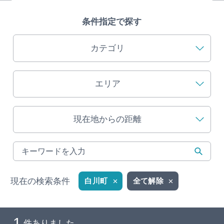
旅の予約
条件指定で探す
アクセス
カテゴリ
インフォメーション
エリア
ぎふ旅レポーター記事
現在地からの距離
早わかり岐阜
買い物・お土産
体験予約サイト「ＶＩＳＩＴ岐阜県」
現在の検索条件
白川町
全て解除
岐阜県アウトドア観光キャンペーン
1
件ありました