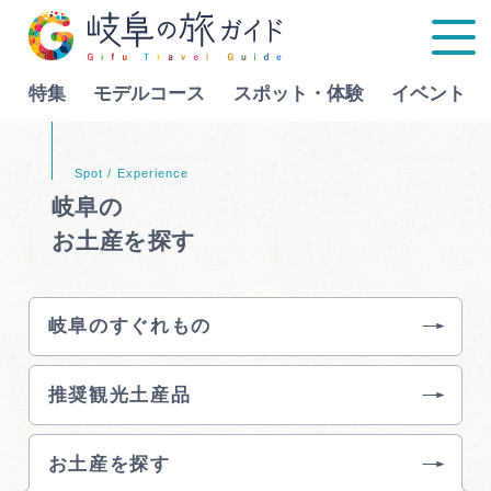
特集
モデルコース
スポット・体験
イベント
Language
岐阜の
お土産を探す
特集
モデルコース
岐阜のすぐれもの
行きたいリストを見る
スポット・体験
推奨観光土産品
イベント
お土産を探す
グルメ