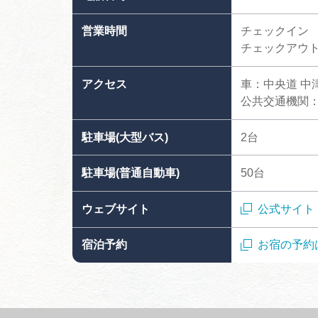
営業時間
チェックイン 
チェックアウト 
アクセス
車：中央道 中津
公共交通機関：
駐車場(大型バス)
2台
駐車場(普通自動車)
50台
ウェブサイト
公式サイト
宿泊予約
お宿の予約