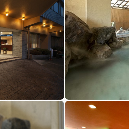
買い物・お土産
岐阜県アウトド
ペーン
岐阜県観光デー
旅行会社・観光事
動画ライブ
運営組織