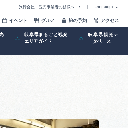
Language
旅行会社・観光事業者の皆様へ
イベント
グルメ
旅の予約
アクセス
Language
光
岐阜県まるごと観光
岐阜県観光デ
エリアガイド
ータベース
モデルコース
イベント
旅の予約
ー記事
早わかり岐阜