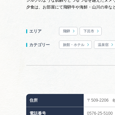
シルクのような肌触りとつるつるを越えたヌメ
夕食は、お部屋にて飛騨牛や海鮮・山川の幸な
飛騨
下呂市
エリア
旅館・ホテル
温泉宿
カテゴリー
住所
〒509-2206
電話番号
0576-25-5100