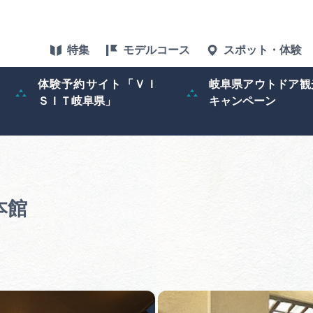
特集
モデルコース
スポット・体験
体験予約サイト「ＶＩ
岐阜県アウトドア観
ＳＩＴ岐阜県」
キャンペーン
特集
スポット・体験
グルメ
湯本館
アクセス
ぎふ旅レポータ