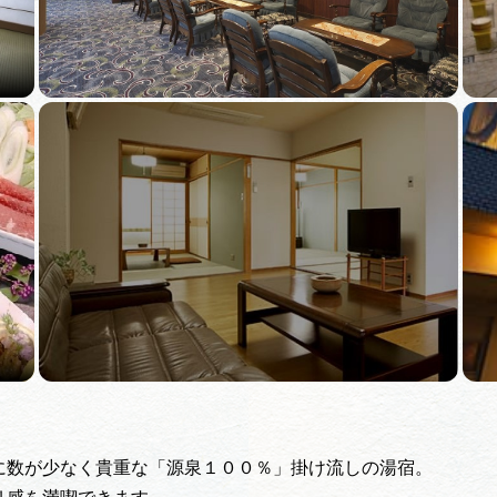
に数が少なく貴重な「源泉１００％」掛け流しの湯宿。