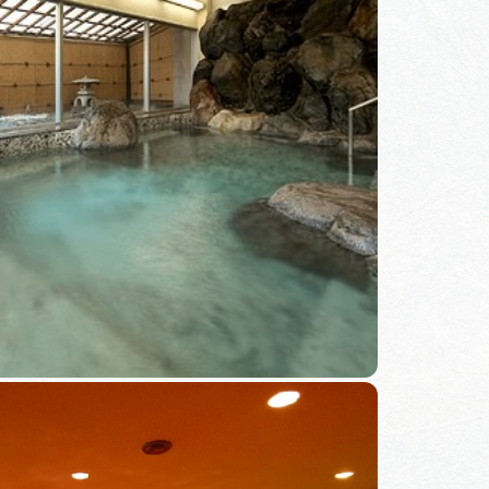
体験予約サイト「ＶＩＳＩＴ
岐阜県」
ア観光キャン
岐阜県まるごと観光エリアガ
イド
タベース
業者の皆様へ
フォトライブラリー
ラリー
お問い合わせ
広告掲載
サイトポリシー