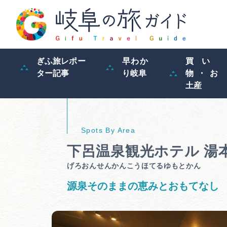
ぎふ旅レポー
早わか
買い
ター記事
り岐阜
物・お
土産
下呂温泉観光ホテル 
げろおんせんかんこうほてるゆもとかん
源泉そのままの恵みとおもてなし