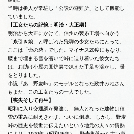
広告掲載
当時は番人が常駐し「公設の避難所」として機能し
サイトポリシー
ていました。
【工女たちの記憶：明治・大正期】
明治から大正にかけて、信州の製糸工場へ向かう
「糸引き娘」と呼ばれた飛騨の少女たちにとって、
ここは「命の砦」でした。マイナス20度にもなり、
腰まで埋まる雪を漕いで峠に辿り着いた彼女たち
は、お助け小屋の囲炉裏で凍えた手足を溶かし、暖
をとりました。
小説『あゝ野麦峠』のモデルとなった政井みねさん
もまた、この工女たちの一人でした。
【喪失そして再生】
昭和に入り交通網が発達し、無人となった建物は積
雪の重みに耐えきれず、ついに倒壊。 しかし、野麦
峠の歴史を後世に伝えたいという地元の人々の情熱
により、1970年（昭和45年）、野麦集落から古い家