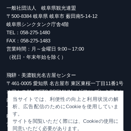
一般社団法人 岐阜県観光連盟
〒500-8384 岐阜県 岐阜市 薮田南5-14-12
岐阜県シンクタンク庁舎4階
TEL：058-275-1480
FAX：058-275-1483
営業時間：月～金曜日 9:00～17:00
（祝日・年末年始を除く）
飛騨・美濃観光名古屋センター
〒461-0005 愛知県 名古屋市 東区東桜一丁目11番1号
オアシス21 GIFTS PREMIUM（ギフツ プレミアム）
当サイトでは、利便性の向上と利用状況の解
内
析、広告配信のためにCookieを使用していま
TEL：052-253-6185
す。
FAX：052-253-6186
サイトを閲覧いただく際には、Cookieの使用に
営業時間：10:00～21:00
同意いただく必要があります。