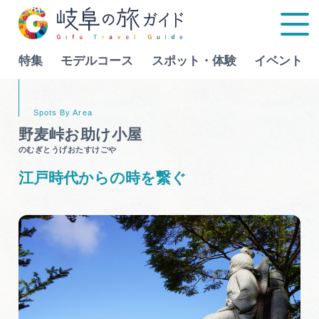
特集
モデルコース
スポット・体験
イベント
Language
野麦峠お助け小屋
のむぎとうげおたすけごや
特集
江戸時代からの時を繋ぐ
モデルコース
行きたいリストを見る
スポット・体験
イベント
グルメ