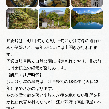
岐阜県まるごと観光エリアガイド
岐阜県観光データベース
旅行会社・観光事業者の皆様へ
野麦峠は、4月下旬から5月上旬にかけて冬の通行止
めが解除され、毎年5月1日には山開きが行われま
フォトライブラリー
す。
周辺は岐阜県立自然公園に指定されており、目の前
には乗鞍岳の絶景が楽しめます。
動画ライブラリー
【誕生：江戸時代】
お助け小屋の歴史は、江戸後期の1841年（天保12
お問い合わせ
年）までさかのぼります。
冬の吹雪で命を落とす旅人が後を絶たない難所を見
かねた代官や村人たちが、江戸幕府（高山陣屋）へ
運営組織
請願。