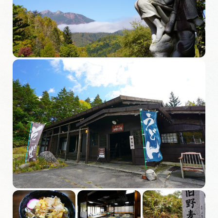
旅の予約
アクセス
インフォメーション
ぎふ旅レポーター記事
早わかり岐阜
買い物・お土産
体験予約サイト「ＶＩＳＩＴ岐阜県」
岐阜県アウトドア観光キャンペーン