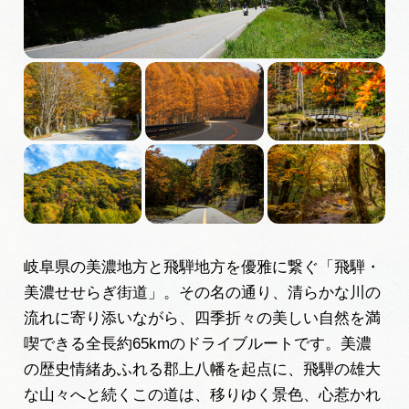
広告掲載
サイトポリシー
岐阜県の美濃地方と飛騨地方を優雅に繋ぐ「飛騨・
美濃せせらぎ街道」。その名の通り、清らかな川の
流れに寄り添いながら、四季折々の美しい自然を満
喫できる全長約65kmのドライブルートです。美濃
の歴史情緒あふれる郡上八幡を起点に、飛騨の雄大
な山々へと続くこの道は、移りゆく景色、心惹かれ