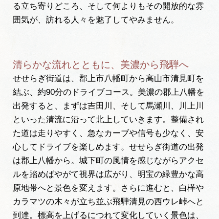
る立ち寄りどころ、そして何よりもその開放的な雰
囲気が、訪れる人々を魅了してやみません。
清らかな流れとともに、美濃から飛騨へ
せせらぎ街道は、郡上市八幡町から高山市清見町を
結ぶ、約90分のドライブコース。美濃の郡上八幡を
出発すると、まずは吉田川、そして馬瀬川、川上川
といった清流に沿って北上していきます。整備され
た道は走りやすく、急なカーブや信号も少なく、安
心してドライブを楽しめます。せせらぎ街道の出発
は郡上八幡から。城下町の風情を感じながらアクセ
ルを踏めばやがて視界は広がり、明宝の緑豊かな高
原地帯へと景色を変えます。さらに進むと、白樺や
カラマツの木々が立ち並ぶ飛騨清見の西ウレ峠へと
到達。標高を上げるにつれて変化していく景色は、