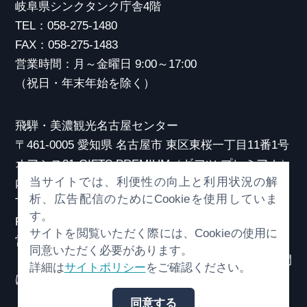
岐阜県シンクタンク庁舎4階
TEL：058-275-1480
FAX：058-275-1483
営業時間：月～金曜日 9:00～17:00
（祝日・年末年始を除く）
飛騨・美濃観光名古屋センター
〒461-0005 愛知県 名古屋市 東区東桜一丁目11番1号
オアシス21 GIFTS PREMIUM（ギフツ プレミアム）
当サイトでは、利便性の向上と利用状況の解
内
析、広告配信のためにCookieを使用していま
TEL：052-253-6185
す。
FAX：052-253-6186
サイトを閲覧いただく際には、Cookieの使用に
営業時間：10:00～21:00
同意いただく必要があります。
（原則、元日を除き年中無休）※観光相談対応時間
詳細は
サイトポリシー
をご確認ください。
は18:30まで
同意する