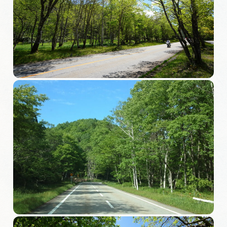
旅の予約
アクセス
インフォメーション
ぎふ旅レポーター記事
早わかり岐阜
買い物・お土産
体験予約サイト「ＶＩＳＩＴ岐阜県」
岐阜県アウトドア観光キャンペーン