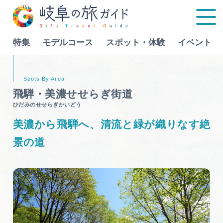
特集
モデルコース
スポット・体験
イベント
Language
飛騨・美濃せせらぎ街道
ひだみのせせらぎかいどう
特集
美濃から飛騨へ、清流と緑が織りなす絶
モデルコース
景の道
行きたいリストを見る
スポット・体験
イベント
グルメ