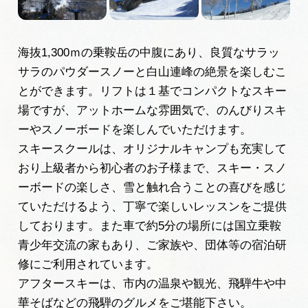
岐阜県観光データベース
海抜1,300ｍの乗鞍岳の中腹にあり、良質なサラッ
旅行会社・観光事業者の皆様へ
サラのパウダースノーと白山連峰の絶景を楽しむこ
とができます。リフトは１基でコンパクトなスキー
場ですが、アットホームな雰囲気で、のんびりスキ
フォトライブラリー
ーやスノーボードを楽しんでいただけます。
スキースクールは、オリジナルキャンプも充実して
動画ライブラリー
おり上級者から初心者のお子様まで、スキー・スノ
ーボードの楽しさ、雪と触れ合うことの喜びを感じ
ていただけるよう、丁寧で楽しいレッスンをご提供
お問い合わせ
しております。また車で約5分の場所には国立乗鞍
青少年交流の家もあり、ご家族や、団体等の宿泊研
運営組織
修にご利用されています。
広告掲載
アフタースキーは、市内の温泉や観光、飛騨牛や中
華そばなどの飛騨のグルメをご堪能下さい。
サイトポリシー