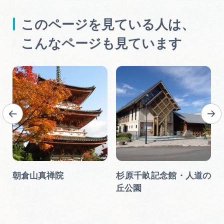
このページを見ている人は、
こんなページも見ています
ボ
朝倉山真禅院
杉原千畝記念館・⼈道の
丘公園