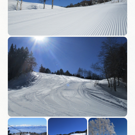
旅の予約
アクセス
インフォメーション
ぎふ旅レポーター記事
早わかり岐阜
買い物・お土産
体験予約サイト「ＶＩＳＩＴ岐阜県」
岐阜県まるごと観光エリアガイド