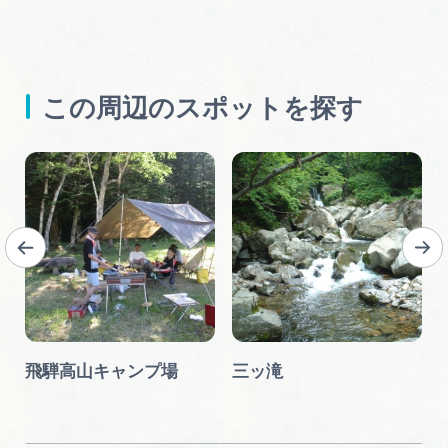
この周辺のスポットを探す
渓
飛騨高山キャンプ場
三ッ滝