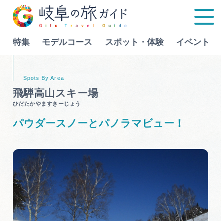
特集
モデルコース
スポット・体験
イベント
Language
飛騨高山スキー場
ひだたかやますきーじょう
特集
パウダースノーとパノラマビュー！
モデルコース
行きたいリストを見る
スポット・体験
イベント
グルメ