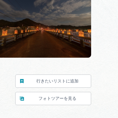
体験予約サイト「ＶＩＳＩＴ
岐阜県」
ア観光キャン
岐阜県まるごと観光エリアガ
イド
タベース
業者の皆様へ
フォトライブラリー
行きたいリストに追加
ラリー
お問い合わせ
フォトツアーを見る
広告掲載
サイトポリシー