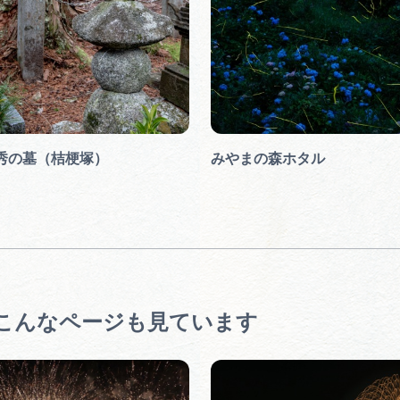
秀の墓（桔梗塚）
みやまの森ホタル
こんなページも見ています