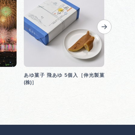
あゆ菓子 飛あゆ 5個入［伸光製菓
津屋川の
(株)］