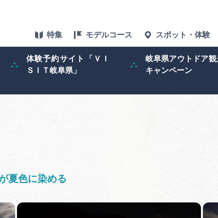
特集
モデルコース
スポット・体験
体験予約サイト「ＶＩ
岐阜県アウトドア観
ＳＩＴ岐阜県」
キャンペーン
特集
スポット・体験
グルメ
アクセス
火が夏色に染める
ぎふ旅レポータ