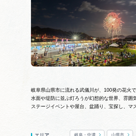
岐阜県山県市に流れる武儀川が、100発の花火
水面や堤防に並ぶ灯ろうが幻想的な世界、雰囲
ステージイベントや屋台、盆踊り、宝探し、マ
岐阜・中濃
山県市
エリア