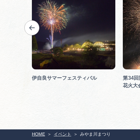
伊自良サマーフェスティバル
第34
花火大
HOME
イベント
みやま川まつり