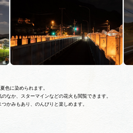
買い物・お土産
岐阜県アウトド
ペーン
岐阜県観光デー
旅行会社・観光事
で夏色に染められます。
気のなか、スターマインなどの花火も閲覧できます。
動画ライブ
スつかみもあり、のんびりと楽しめます。
運営組織