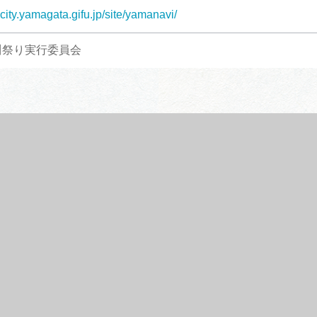
city.yamagata.gifu.jp/site/yamanavi/
川祭り実行委員会