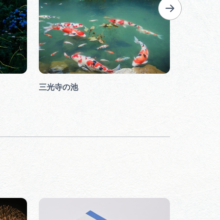
三光寺の池
あじさい