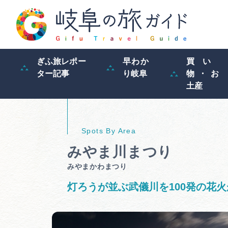
ぎふ旅レポー
早わか
買い
ター記事
り岐阜
物・お
土産
みやま川まつり
みやまかわまつり
灯ろうが並ぶ武儀川を100発の花