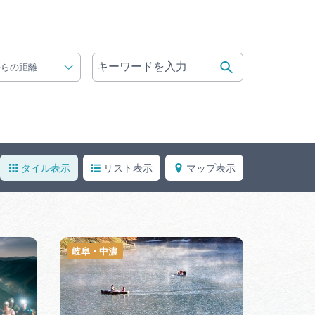
体験予約サイト「ＶＩＳＩＴ
岐阜県」
ア観光キャン
岐阜県まるごと観光エリアガ
からの距離
イド
タベース
タイル表示
リスト表示
マップ表示
業者の皆様へ
フォトライブラリー
ラリー
お問い合わせ
岐阜・中濃
広告掲載
サイトポリシー