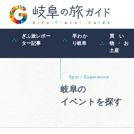
ぎふ旅レポー
早わか
買い
ター記事
り岐阜
物・お
土産
岐阜の
イベントを探す