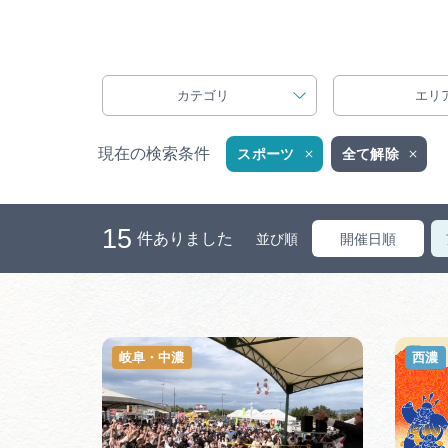
カテゴリ
エリ
現在の検索条件
スポーツ
全て解除
15
件ありました
並び順
開催日順
岐阜・中濃
西濃