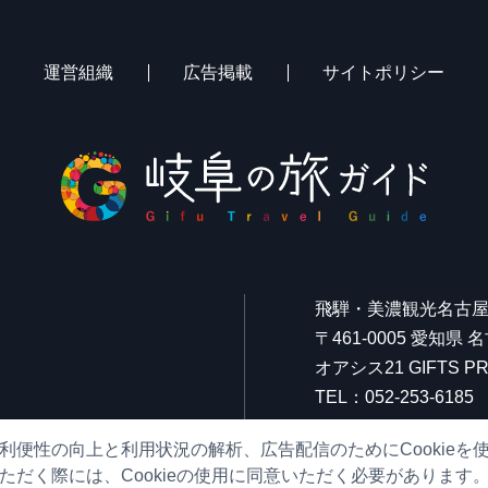
運営組織
広告掲載
サイトポリシー
飛騨・美濃観光名古
〒461-0005 愛知県
オアシス21 GIFTS
TEL：052-253-6185
FAX：052-253-6186
利便性の向上と利用状況の解析、広告配信のためにCookieを
営業時間：10:00～21:
ただく際には、Cookieの使用に同意いただく必要があります
（原則、元日を除き年