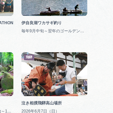
ATHON
伊自良湖ワカサギ釣り
毎年9月中旬～翌年のゴールデンウィーク
飛騨
泣き相撲飛騨高山場所
6月8日(日) 10:00集合・開始～14:30終了
2026年6月7日（日）