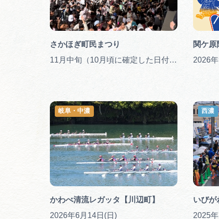
さかほぎ町民まつり
関ケ原
11月中旬（10月頃に確定した日付のチラシを配布）
2026
岐阜・中濃
西濃
かわべ清流レガッタ【川辺町】
いびが
2026年6月14日(日)
2025