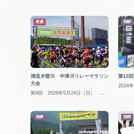
東濃
飛騨
清流木曽川 中津川リレーマラソン
第12
大会
2024
第9回 2026年5月24日（日） 雨天決行（ただし主催者判断による）
飛騨
飛騨