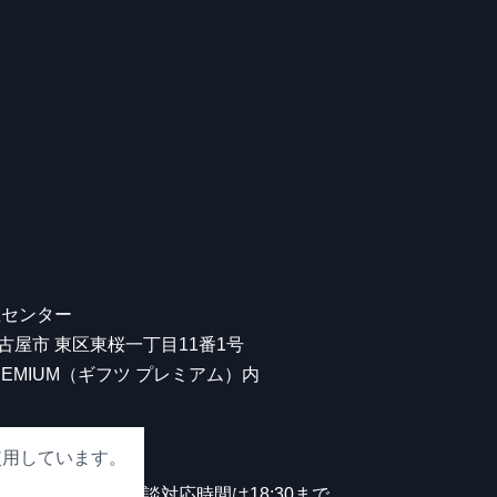
屋センター
 名古屋市 東区東桜一丁目11番1号
 PREMIUM（ギフツ プレミアム）内
使用しています。
00
。
中無休）※観光相談対応時間は18:30まで