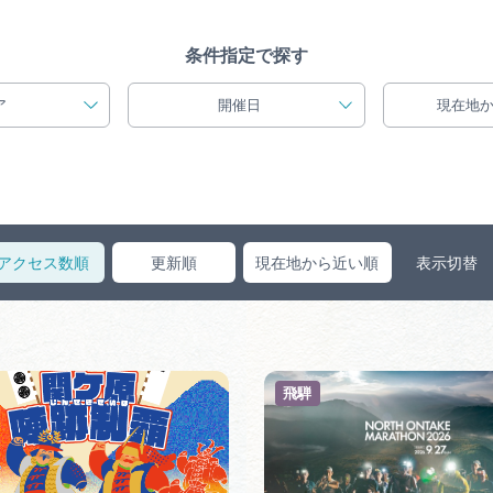
買い物・お土産
条件指定で探す
岐阜県アウトド
ア
開催日
現在地
ペーン
岐阜県観光デー
アクセス数順
更新順
現在地から近い順
表示切替
旅行会社・観光事
動画ライブ
飛騨
運営組織