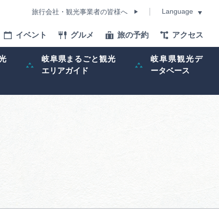
Language
旅行会社・観光事業者の皆様へ
イベント
グルメ
旅の予約
アクセス
Language
光
岐阜県まるごと観光
岐阜県観光デ
エリアガイド
ータベース
モデルコース
イベント
旅の予約
ー記事
早わかり岐阜