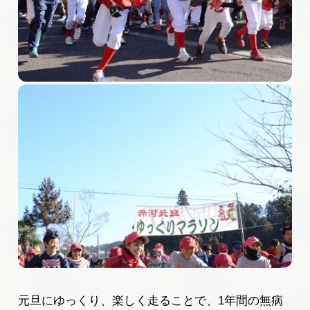
旅の予約
アクセス
インフォメーション
ぎふ旅レポーター記事
早わかり岐阜
買い物・お土産
体験予約サイト「ＶＩＳＩＴ岐阜県」
岐阜県アウトドア観光キャンペーン
元旦にゆっくり、楽しく走ることで、1年間の無病