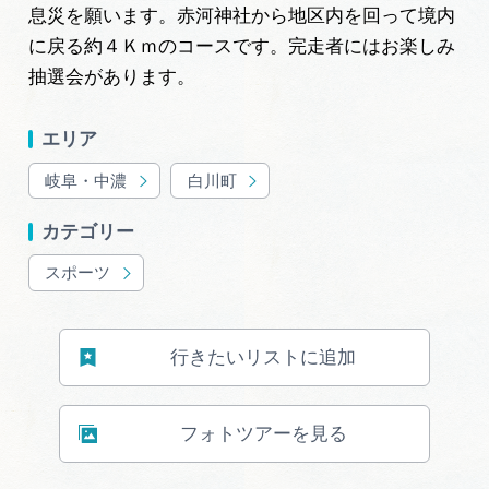
岐阜県まるごと観光エリアガイド
息災を願います。赤河神社から地区内を回って境内
に戻る約４Ｋｍのコースです。完走者にはお楽しみ
岐阜県観光データベース
抽選会があります。
エリア
旅行会社・観光事業者の皆様へ
岐阜・中濃
白川町
カテゴリー
フォトライブラリー
スポーツ
動画ライブラリー
行きたいリストに追加
お問い合わせ
フォトツアーを見る
運営組織