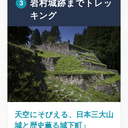
岩村城跡までトレッ
キング
天空にそびえる、日本三大山
城と歴史薫る城下町」