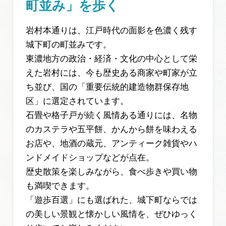
町並み」を歩く
岩村本通りは、江戸時代の面影を色濃く残す
城下町の町並みです。
東濃地方の政治・経済・文化の中心として栄
えた岩村には、今も歴史ある商家や町家が立
ち並び、国の「重要伝統的建造物群保存地
区」に選定されています。
石畳や格子戸が続く風情ある通りには、名物
のカステラや五平餅、かんから餅を味わえる
お店や、地酒の蔵元、アンティーク雑貨やハ
ンドメイドショップなどが点在。
歴史散策を楽しみながら、食べ歩きや買い物
も満喫できます。
「遊歩百選」にも選ばれた、城下町ならでは
の美しい景観と懐かしい風情を、ぜひゆっく