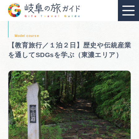
【教育旅行／１泊２日】歴史や伝統産業
を通してSDGsを学ぶ（東濃エリア）
教育旅行
教育旅行のおすすめ
教育旅行スポット
教育旅行モデルコース
資料請求