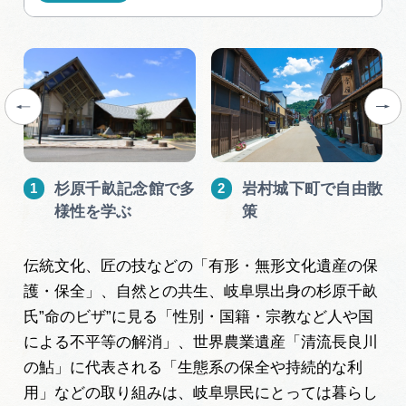
動画ライブラリー
お問い合わせ
杉原千畝記念館で多
岩村城下町で自由散
様性を学ぶ
策
伝統文化、匠の技などの「有形・無形文化遺産の保
護・保全」、自然との共生、岐阜県出身の杉原千畝
氏”命のビザ”に見る「性別・国籍・宗教など人や国
による不平等の解消」、世界農業遺産「清流長良川
の鮎」に代表される「生態系の保全や持続的な利
用」などの取り組みは、岐阜県民にとっては暮らし