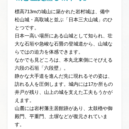
標高713mの城山に築かれた岩村城は、備中
松山城・高取城と並ぶ「日本三大山城」のひ
とつです。
日本一高い場所にある山城として知られ、壮
大な石垣や急峻な石畳の登城道から、山城な
らではの迫力を体感できます。
なかでも見どころは、本丸北東側にそびえる
六段の石垣「六段壁」。
静かな大手道を進んだ先に現れるその姿は、
訪れる人を圧倒します。城内には17か所もの
井戸が残り、山上の城を支えた工夫もうかが
えます。
山麓には岩村藩主居館跡があり、太鼓櫓や御
殿門、平重門、土塀などが復元されていま
す。