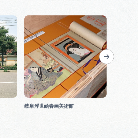
岐阜浮世絵春画美術館
岐阜公園