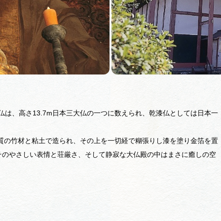
お問い合
大仏は、高さ13.7m日本三大仏の一つに数えられ、乾漆仏としては日本一
質の竹材と粘土で造られ、その上を一切経で糊張りし漆を塗り金箔を置
そのやさしい表情と荘厳さ、そして静寂な大仏殿の中はまさに癒しの空