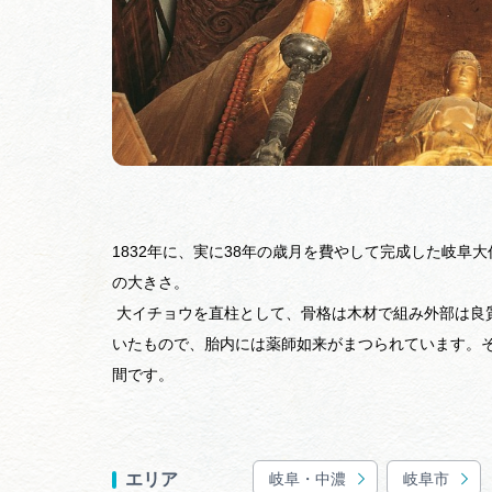
1832年に、実に38年の歳月を費やして完成した岐阜
の大きさ。
大イチョウを直柱として、骨格は木材で組み外部は良
いたもので、胎内には薬師如来がまつられています。
間です。
岐阜・中濃
岐阜市
エリア