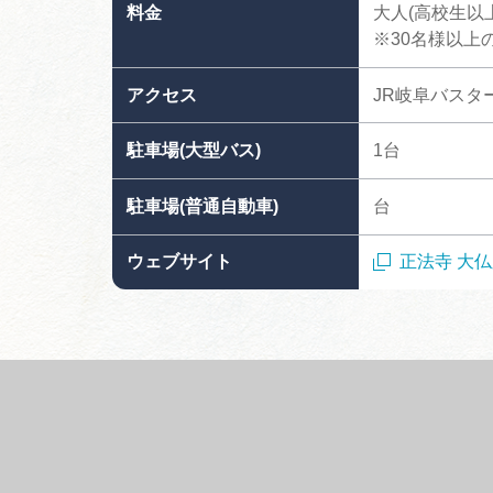
料金
大人(高校生以上
※30名様以上の
アクセス
JR岐阜バスタ
駐車場(大型バス)
1台
駐車場(普通自動車)
台
ウェブサイト
正法寺 大