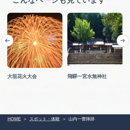
大垣花火大会
飛驒一宮水無神社
HOME
スポット・体験
山内一豊陣跡