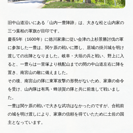
広告掲載
サイトポリシー
旧中山道沿いにある「山内一豊陣跡」は、大きな松と山内家の
三つ葉柏の軍旗が目印です。
慶長5年（1600年）に徳川家康に従い会津の上杉景勝討伐の軍
に参加した一豊は、関ケ原の戦いに際し、居城の掛川城を明け
渡しての出陣となりました。岐阜・大垣の兵と戦い、野上に入
ると、一豊らは一里塚より桃配山までの間の中山道左右に陣を
置き、南宮山の敵に備えました。
その後、南宮山の隊に東軍攻撃の形勢がないため、家康の命令
を受け、山内隊は有馬・蜂須賀の隊と共に前進して戦いまし
た。
一豊は関ケ原の戦いで大きな武功はなかったのですが、合戦前
の城を明け渡しにより、家康の信頼を得ていたために土佐の国
主となっています。