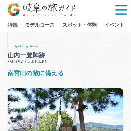
特集
モデルコース
スポット・体験
イベント
Language
山内一豊陣跡
やまうちかずとよじんあと
特集
南宮山の敵に備える
モデルコース
行きたいリストを見る
スポット・体験
イベント
グルメ