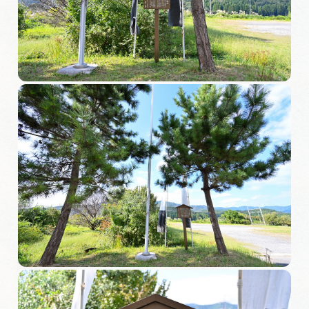
旅の予約
アクセス
インフォメーション
ぎふ旅レポーター記事
早わかり岐阜
買い物・お土産
体験予約サイト「ＶＩＳＩＴ岐阜県」
岐阜県アウトドア観光キャンペーン