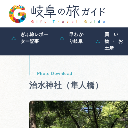
ぎふ旅レポー
早わか
買い
ター記事
り岐阜
物・お
土産
治水神社（隼人橋）