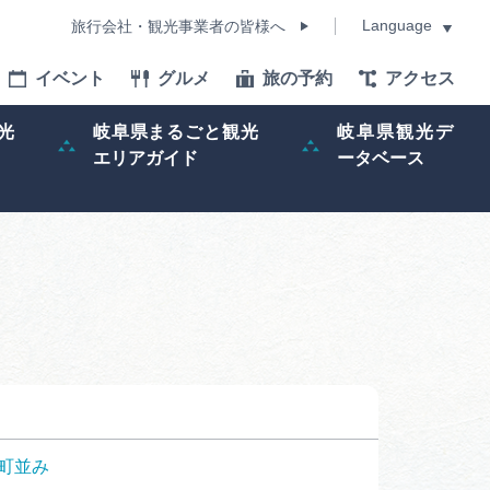
Language
旅行会社・観光事業者の皆様へ
イベント
グルメ
旅の予約
アクセス
Language
光
岐阜県まるごと観光
岐阜県観光デ
エリアガイド
ータベース
モデルコース
イベント
旅の予約
ー記事
早わかり岐阜
町並み