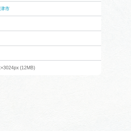
体験予約サイト「ＶＩＳＩＴ
海津市
岐阜県」
ア観光キャン
岐阜県まるごと観光エリアガ
イド
タベース
x×3024px (12MB)
業者の皆様へ
フォトライブラリー
ラリー
お問い合わせ
広告掲載
サイトポリシー