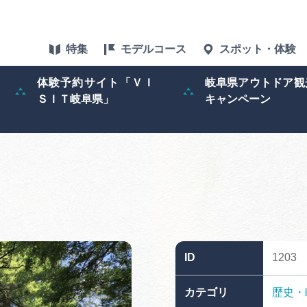
特集
モデルコース
スポット・体験
体験予約サイト「ＶＩ
岐阜県アウトドア観
ＳＩＴ岐阜県」
キャンペーン
特集
スポット・体験
グルメ
アクセス
ID
1203
ぎふ旅レポータ
カテゴリ
歴史・