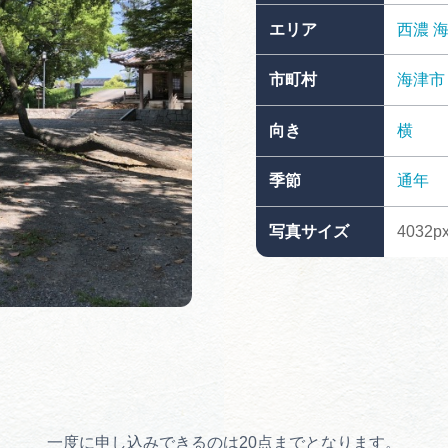
買い物・お土産
エリア
西濃
市町村
海津市
岐阜県アウトド
ペーン
向き
横
岐阜県観光デー
季節
通年
写真サイズ
4032p
旅行会社・観光事
動画ライブ
運営組織
一度に申し込みできるのは20点までとなります。