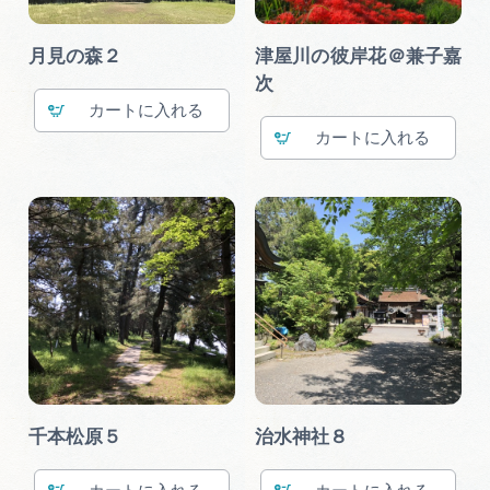
月見の森２
津屋川の彼岸花＠兼子嘉
次
カート
カート
千本松原５
治水神社８