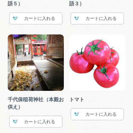
語５）
語３）
カート
カート
千代保稲荷神社（本殿お
トマト
供え）
カート
カート