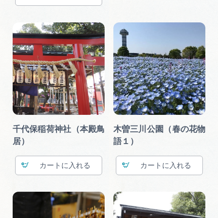
千代保稲荷神社（本殿鳥
木曽三川公園（春の花物
居）
語１）
カート
カート