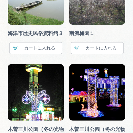
海津市歴史民俗資料館３
南濃梅園１
カート
カート
木曽三川公園（冬の光物
木曽三川公園（冬の光物