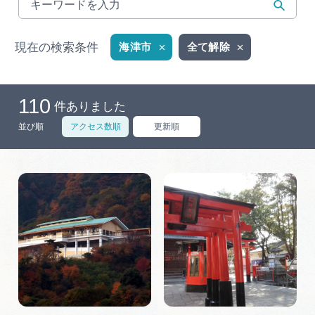
岐阜県まるごと観光エリアガイド
岐阜県観光データベース
現在の検索条件
海津市
全て解除
110
旅行会社・観光事業者の皆様へ
件ありました
並び順
アクセス数順
更新順
フォトライブラリー
動画ライブラリー
お問い合わせ
運営組織