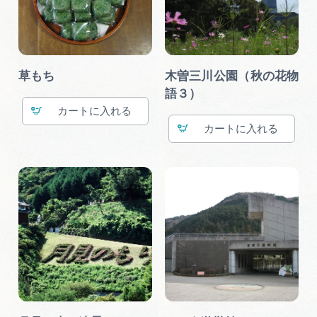
草もち
木曽三川公園（秋の花物
語３）
カート
カート