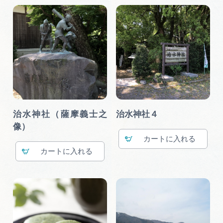
治水神社（薩摩義士之
治水神社４
像）
カート
カート