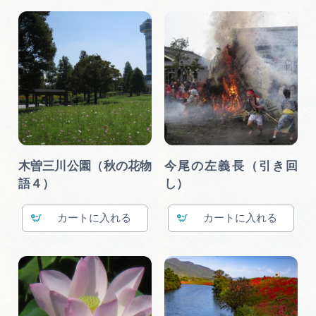
木曽三川公園（秋の花物
今尾の左義長（引き回
語４）
し）
カート
カート