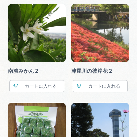
南濃みかん２
津屋川の彼岸花２
カート
カート