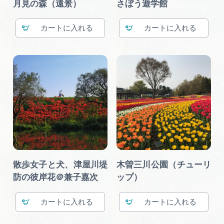
月見の森（遠景）
さぼう遊学館
カート
カート
散歩女子と犬、津屋川堤
木曽三川公園（チューリ
防の彼岸花＠兼子嘉次
ップ）
カート
カート