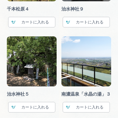
千本松原４
治水神社９
カート
カート
治水神社５
南濃温泉「水晶の湯」３
カート
カート