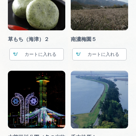
草もち（海津）２
南濃梅園５
カート
カート