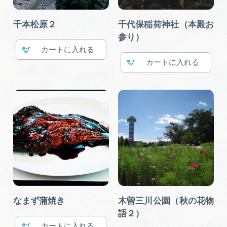
千本松原２
千代保稲荷神社（本殿お
参り）
カート
カート
なまず蒲焼き
木曽三川公園（秋の花物
語２）
カート