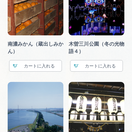
南濃みかん（蔵出しみか
木曽三川公園（冬の光物
ん）
語４）
カート
カート