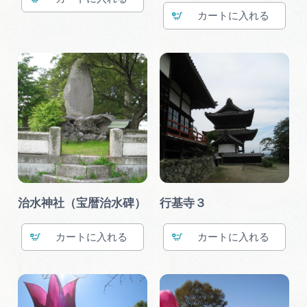
カート
治水神社（宝暦治水碑）
行基寺３
カート
カート