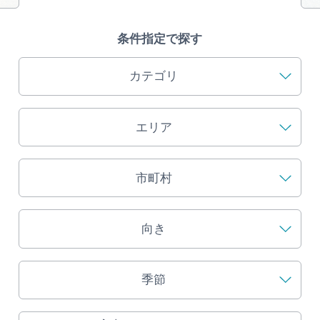
旅の予約
条件指定で探す
アクセス
カテゴリ
インフォメーション
エリア
ぎふ旅レポーター記事
早わかり岐阜
市町村
買い物・お土産
向き
体験予約サイト「ＶＩＳＩＴ岐阜県」
季節
岐阜県アウトドア観光キャンペーン