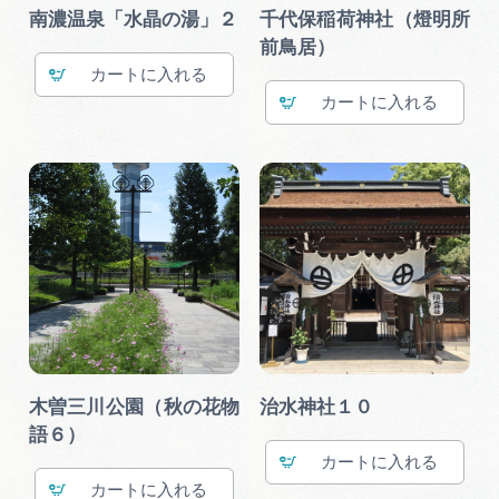
広告掲載
南濃温泉「水晶の湯」２
千代保稲荷神社（燈明所
前鳥居）
サイトポリシー
カート
カート
木曽三川公園（秋の花物
治水神社１０
語６）
カート
カート