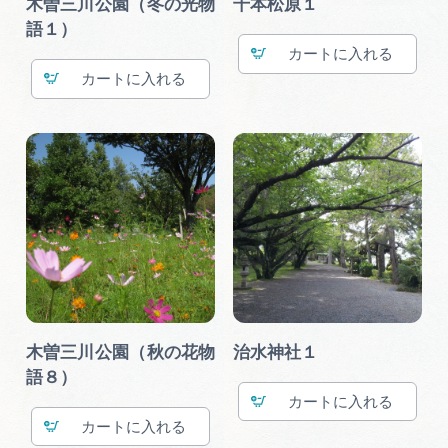
木曽三川公園（冬の光物
千本松原１
語１）
カート
カート
木曽三川公園（秋の花物
治水神社１
語８）
カート
カート