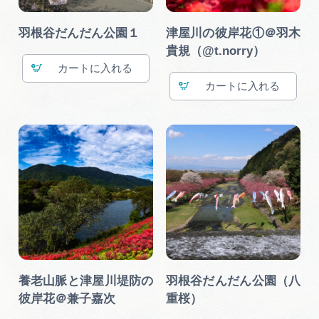
羽根谷だんだん公園１
津屋川の彼岸花①＠羽木
貴規（@t.norry）
カート
カート
養老山脈と津屋川堤防の
羽根谷だんだん公園（八
彼岸花＠兼子嘉次
重桜）