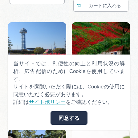
カート
当サイトでは、利便性の向上と利用状況の解
析、広告配信のためにCookieを使用していま
す。
サイトを閲覧いただく際には、Cookieの使用に
チューリップ祭４
津屋川の彼岸花②＠羽木
同意いただく必要があります。
貴規（@t.norry）
詳細は
サイトポリシー
をご確認ください。
カート
カート
同意する