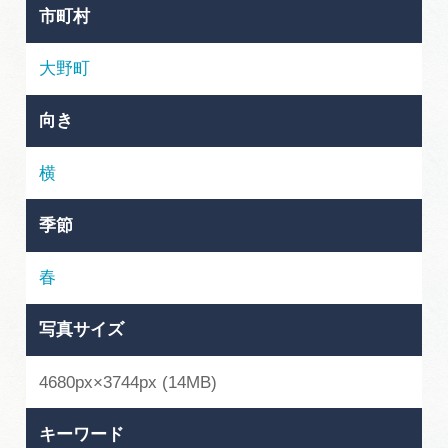
岐阜県まるごと観光エリアガイド
市町村
岐阜県観光データベース
大野町
向き
旅行会社・観光事業者の皆様へ
横
フォトライブラリー
季節
春
動画ライブラリー
写真サイズ
お問い合わせ
4680px×3744px (14MB)
運営組織
キーワード